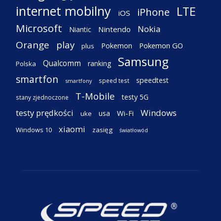
internet mobilny
LTE
iPhone
iOS
Microsoft
Nokia
Nintendo
Niantic
Orange
play
Pokemon
Pokemon GO
plus
Samsung
Qualcomm
ranking
Polska
smartfon
speedtest
speed test
smartfony
T-Mobile
testy 5G
stany zjednoczone
testy prędkości
Windows
Wi-Fi
usa
uke
xiaomi
Windows 10
zasięg
światłowód