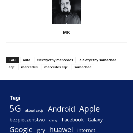
MK
TAGI
Auto
elektryczny mercedes
elektryczny samochód
eqc
mercedes
mercedes eqc
samochód
Tagi
5G
Apple
Android
aktualizacja
Facebook
Galaxy
bezpieczeństwo
chiny
Google
huawei
gry
internet