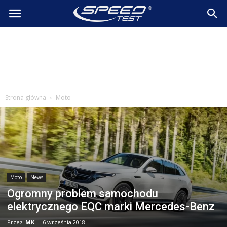
SpeedTest.pl
Wiadomości
Strona główna
Moto
Moto
News
Ogromny problem samochodu
elektrycznego EQC marki Mercedes-Benz
Przez
MK
-
6 września 2018