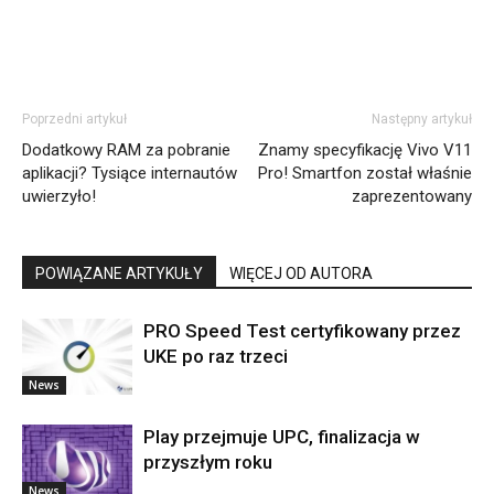
Poprzedni artykuł
Następny artykuł
Dodatkowy RAM za pobranie
Znamy specyfikację Vivo V11
aplikacji? Tysiące internautów
Pro! Smartfon został właśnie
uwierzyło!
zaprezentowany
POWIĄZANE ARTYKUŁY
WIĘCEJ OD AUTORA
PRO Speed Test certyfikowany przez
UKE po raz trzeci
News
Play przejmuje UPC, finalizacja w
przyszłym roku
News