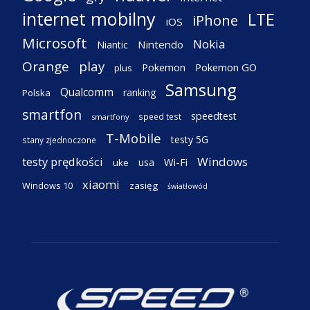
internet mobilny
LTE
iPhone
iOS
Microsoft
Nokia
Nintendo
Niantic
Orange
play
Pokemon
Pokemon GO
plus
Samsung
Qualcomm
ranking
Polska
smartfon
speedtest
speed test
smartfony
T-Mobile
testy 5G
stany zjednoczone
testy prędkości
Windows
Wi-Fi
usa
uke
xiaomi
Windows 10
zasięg
światłowód