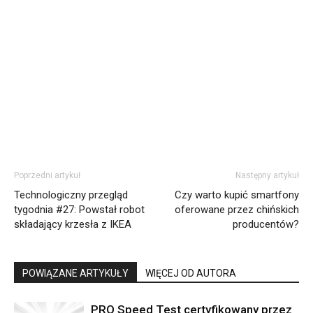
Poprzedni artykuł
Następny artykuł
Technologiczny przegląd
Czy warto kupić smartfony
tygodnia #27: Powstał robot
oferowane przez chińskich
składający krzesła z IKEA
producentów?
POWIĄZANE ARTYKUŁY
WIĘCEJ OD AUTORA
PRO Speed Test certyfikowany przez