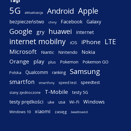
Tagi
5G
Apple
Android
aktualizacja
Facebook
Galaxy
bezpieczeństwo
chiny
Google
huawei
gry
internet
internet mobilny
LTE
iPhone
iOS
Microsoft
Nokia
Nintendo
Niantic
Orange
play
Pokemon
Pokemon GO
plus
Samsung
Qualcomm
ranking
Polska
smartfon
speedtest
speed test
smartfony
T-Mobile
testy 5G
stany zjednoczone
testy prędkości
Windows
Wi-Fi
usa
uke
xiaomi
Windows 10
zasięg
światłowód