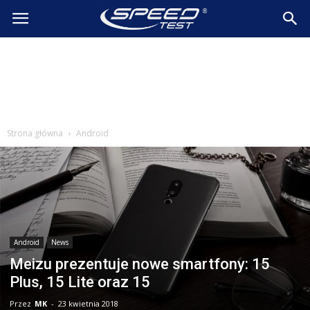
SpeedTest.pl
Wiadomości
Strona główna
Android
Android
News
Meizu prezentuje nowe smartfony: 15
Plus, 15 Lite oraz 15
Przez
MK
-
23 kwietnia 2018