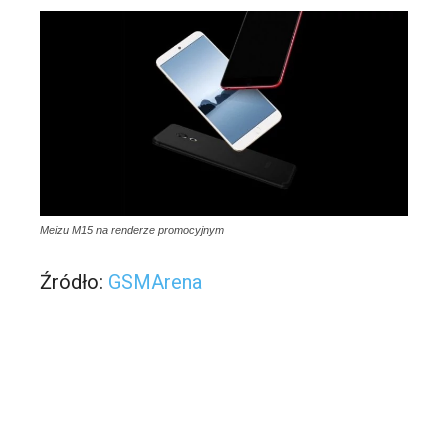
Meizu M15 na renderze promocyjnym
Źródło:
GSMArena