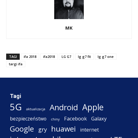
MK
TAGI
ifa 2018
ifa2018
LG G7
lg g7 fit
lg g7 one
targi ifa
Tagi
5G
Apple
Android
aktualizacja
Facebook
Galaxy
bezpieczeństwo
chiny
Google
huawei
gry
internet