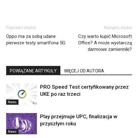
Poprzedni artykuł
Następny artykuł
Oppo ma za sobą udane
Czy warto kupić Microsoft
pierwsze testy smartfona 5G
Office? A może wystarczą
darmowe zamienniki?
POWIĄZANE ARTYKUŁY
WIĘCEJ OD AUTORA
PRO Speed Test certyfikowany przez
UKE po raz trzeci
News
Play przejmuje UPC, finalizacja w
przyszłym roku
News