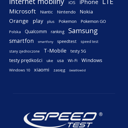
internet mobilny
LTE
iPhone
iOS
Microsoft
Nokia
Nintendo
Niantic
Orange
play
Pokemon
Pokemon GO
plus
Samsung
Qualcomm
ranking
Polska
smartfon
speedtest
speed test
smartfony
T-Mobile
testy 5G
stany zjednoczone
testy prędkości
Windows
Wi-Fi
usa
uke
xiaomi
Windows 10
zasięg
światłowód