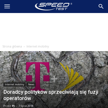
SpeedTest.pl
Wiadomości
Strona główna
Internet mobilny
Internet mobilny
News
Doradcy polityków sprzeciwiają się fuzji
operatorów
Przez
PJ
-
7 lipca 2018