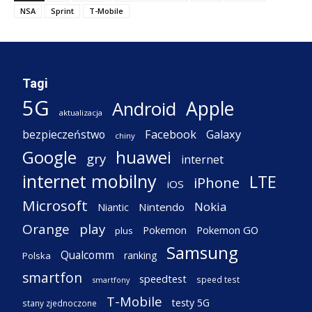
NSA
Sprint
T-Mobile
Tagi
5G
Apple
Android
aktualizacja
Facebook
Galaxy
bezpieczeństwo
chiny
Google
huawei
gry
internet
internet mobilny
LTE
iPhone
iOS
Microsoft
Nokia
Nintendo
Niantic
Orange
play
Pokemon
Pokemon GO
plus
Samsung
Qualcomm
ranking
Polska
smartfon
speedtest
speed test
smartfony
T-Mobile
testy 5G
stany zjednoczone