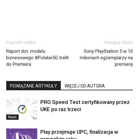
Poprzedni artykuł
Następny artykuł
Raport dot. modelu
Sony PlayStation 5 w 10
biznesowego #Polskie5G trafił
milionach egzemplarzy na
do Premiera
premierę
POWIĄZANE ARTYKUŁY
WIĘCEJ OD AUTORA
PRO Speed Test certyfikowany przez
UKE po raz trzeci
News
Play przejmuje UPC, finalizacja w
przyszłym roku