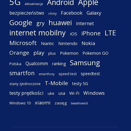
5G
Apple
Android
aktualizacja
Facebook
Galaxy
bezpieczeństwo
chiny
Google
huawei
gry
internet
internet mobilny
LTE
iPhone
iOS
Microsoft
Nokia
Nintendo
Niantic
Orange
play
Pokemon
Pokemon GO
plus
Samsung
Qualcomm
ranking
Polska
smartfon
speedtest
speed test
smartfony
T-Mobile
testy 5G
stany zjednoczone
testy prędkości
Windows
Wi-Fi
usa
uke
xiaomi
Windows 10
zasięg
światłowód