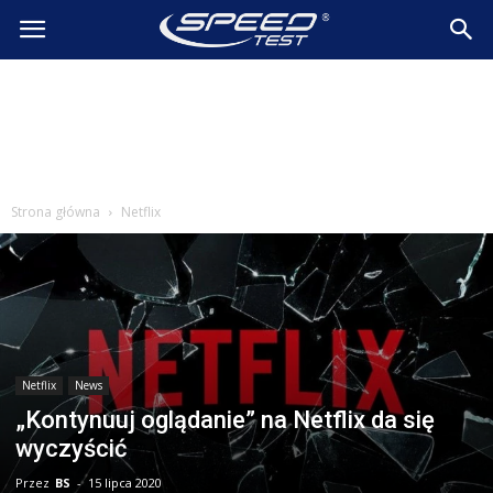
SpeedTest.pl
Wiadomości
Strona główna
Netflix
Netflix
News
„Kontynuuj oglądanie” na Netflix da się
wyczyścić
Przez
BS
-
15 lipca 2020