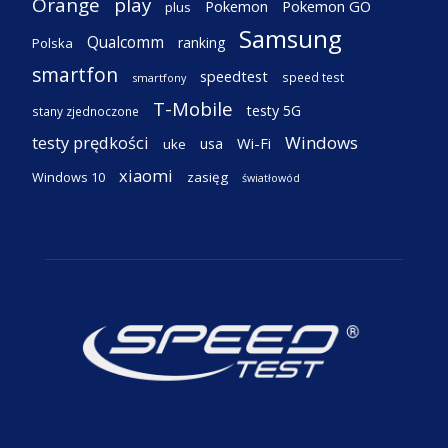
Orange
play
Pokemon
Pokemon GO
plus
Samsung
Qualcomm
ranking
Polska
smartfon
speedtest
speed test
smartfony
T-Mobile
testy 5G
stany zjednoczone
testy prędkości
Windows
Wi-Fi
usa
uke
xiaomi
Windows 10
zasięg
światłowód