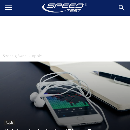
SpeedTest.pl
Wiadomości
Strona główna
Apple
Apple