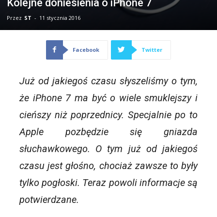
Kolejne doniesienia o iPhone 7
Przez
ST
-
11 stycznia 2016
Facebook
Twitter
Już od jakiegoś czasu słyszeliśmy o tym,
że
iPhone
7 ma być o wiele smuklejszy i
cieńszy niż poprzednicy. Specjalnie po to
Apple pozbędzie się gniazda
słuchawkowego. O tym już od jakiegoś
czasu jest głośno, chociaż zawsze to były
tylko pogłoski. Teraz powoli informacje są
potwierdzane.