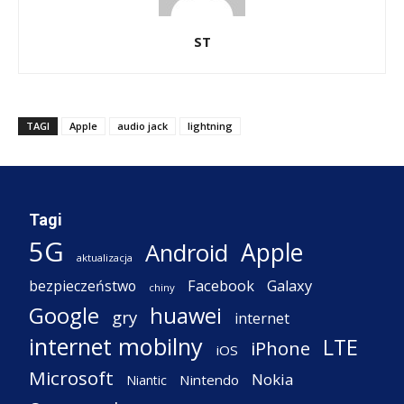
ST
TAGI
Apple
audio jack
lightning
Tagi
5G
Apple
Android
aktualizacja
Facebook
Galaxy
bezpieczeństwo
chiny
Google
huawei
gry
internet
internet mobilny
LTE
iPhone
iOS
Microsoft
Nokia
Nintendo
Niantic