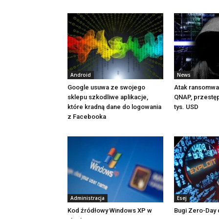
Android
News
Google usuwa ze swojego
Atak ransomwa
sklepu szkodliwe aplikacje,
QNAP, przestęp
które kradną dane do logowania
tys. USD
z Facebooka
Administracja
Esej
Kod źródłowy Windows XP w
Bugi Zero-Day 