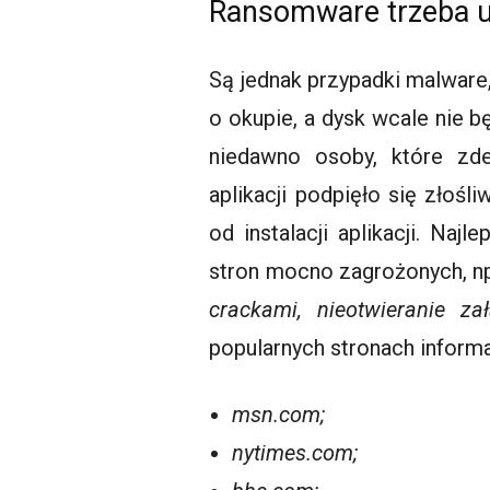
Ransomware trzeba um
Są jednak przypadki malware,
o okupie, a dysk wcale nie b
niedawno osoby, które zde
aplikacji podpięło się złoś
od instalacji aplikacji. Na
stron mocno zagrożonych, np
crackami, nieotwieranie za
popularnych stronach informa
msn.com;
nytimes.com;