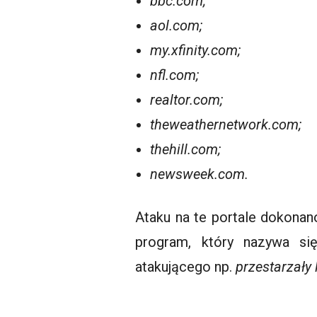
bbc.com;
aol.com;
my.xfinity.com;
nfl.com;
realtor.com;
theweathernetwork.com;
thehill.com;
newsweek.com.
Ataku na te portale dokonan
program, który nazywa s
atakującego np.
przestarzały