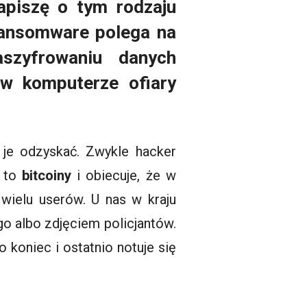
apiszę o tym rodzaju
 ransomware polega na
szyfrowaniu danych
w komputerze ofiary
 je odzyskać. Zwykle hacker
ą to
bitcoiny
i obiecuje, że w
ż wielu
userów
. U nas w kraju
 albo zdjęciem policjantów.
 to koniec i ostatnio notuje się