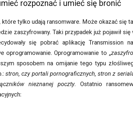
ieć rozpoznać i umieć się bronić
 które tylko udają ransomware. Może okazać się t
ędzie zaszyfrowany. Taki przypadek już pojawił się 
cydowały się pobrać aplikację Transmission na
liwe oprogramowanie. Oprogramowanie to „
zaszyfr
jlepszym sposobem na omijanie tego typu złośliwe
.:
stron, czy portali pornograficznych, stron z seria
łączników nieznanej poczty
. Ostatnio ransomew
cyjnych: