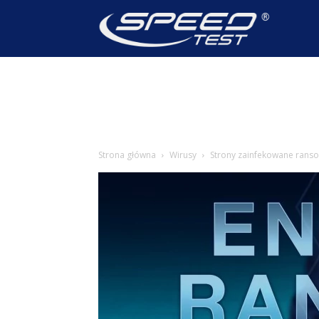
SpeedTest
Wiadomoś
Strona główna
Wirusy
Strony zainfekowane ran