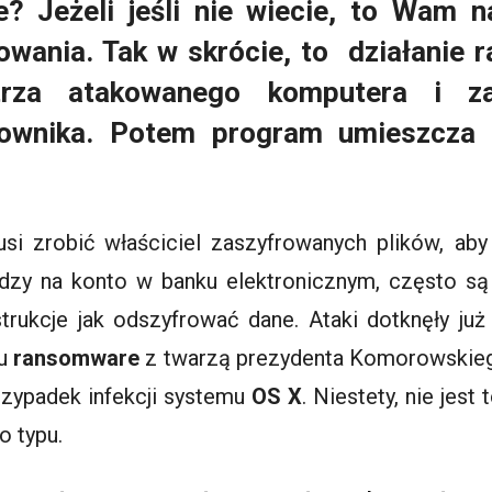
 Jeżeli jeśli nie wiecie, to Wam n
wania. Tak w skrócie, to działanie
trza atakowanego komputera i za
kownika. Potem program umieszcza 
usi zrobić właściciel zaszyfrowanych plików, aby
ędzy na konto w banku elektronicznym, często s
trukcje jak odszyfrować dane. Ataki dotknęły ju
su
ransomware
z twarzą prezydenta Komorowskiego
rzypadek infekcji systemu
OS X
. Niestety, nie jest
o typu.