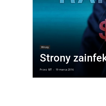
Wirusy
Strony zainf
Przez
ST
-
19 marca 2016