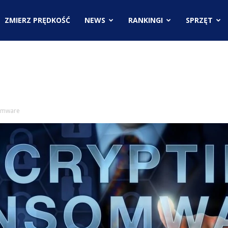
.pl
ZMIERZ PRĘDKOŚĆ
NEWS
RANKINGI
SPRZĘT
ci
somware