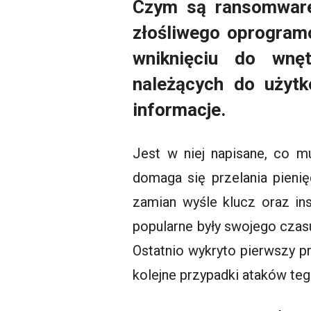
Czym są ransomware?
złośliwego oprogramo
wniknięciu do wnę
należących do użyt
informacje.
Jest w niej napisane, co m
domaga się przelania pieni
zamian wyśle klucz oraz ins
popularne były swojego cza
Ostatnio wykryto pierwszy p
kolejne przypadki ataków teg