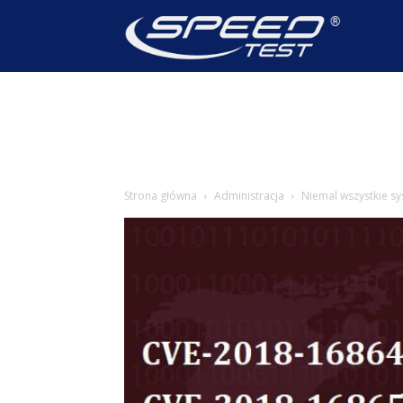
SpeedTest
Wiadomoś
Strona główna
Administracja
Niemal wszystkie s