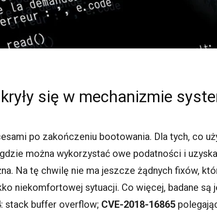
ukryły się w mechanizmie syst
cesami po zakończeniu bootowania. Dla tych, co u
 gdzie można wykorzystać owe podatności i uzyskać
na. Na tę chwilę nie ma jeszcze żądnych fixów, któ
kko niekomfortowej sytuacji. Co więcej, badane są
4
: stack buffer overflow;
CVE-2018-16865
polegając