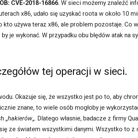
OB: CVE-2018-16866
. W sieci możemy znaleźć inf
erach x86, udało się uzyskać roota w około 10 min
o kto używa teraz x86, ale problem pozostaje. Co w
a, by je wykonać. W przypadku obu błędów atak na
zegółów tej operacji w sieci.
du. Okazuje się, że wszystko jest po to, aby chro
icznie znane, to wiele osób mogłoby je wykorzystać
h „
hakierów
„. Dlatego własnie, badacze z firmy Qual
ć się ze światem wszystkimi danymi. Wszystko to z 