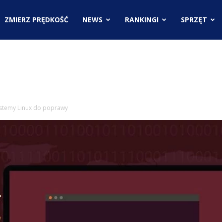
.pl
ZMIERZ PRĘDKOŚĆ
NEWS
RANKINGI
SPRZĘT
ci
ystemy Linux do poprawy