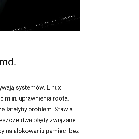
emd.
żywają systemów, Linux
 m.in. uprawnienia roota.
re łatałyby problem. Stawia
 jeszcze dwa błędy związane
y na alokowaniu pamięci bez