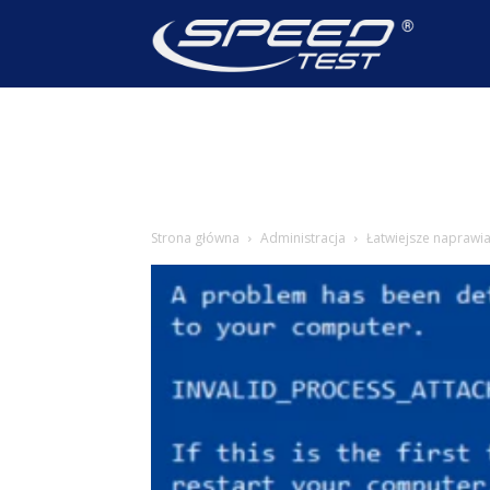
SpeedTest
Wiadomoś
Strona główna
Administracja
Łatwiejsze naprawi