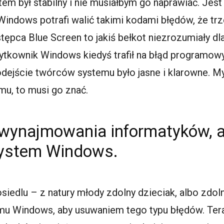
em był stabilny i nie musiałbym go naprawiać. Jest 
 Windows potrafi walić takimi kodami błędów, że t
stępca Blue Screen to jakiś bełkot niezrozumiały d
żytkownik Windows kiedyś trafił na błąd programow
Podejście twórców systemu było jasne i klarowne. My
mu, to musi go znać.
wynajmowania informatyków, 
system Windows.
iedlu – z natury młody zdolny dzieciak, albo zdolna
u Windows, aby usuwaniem tego typu błędów. Teraz 