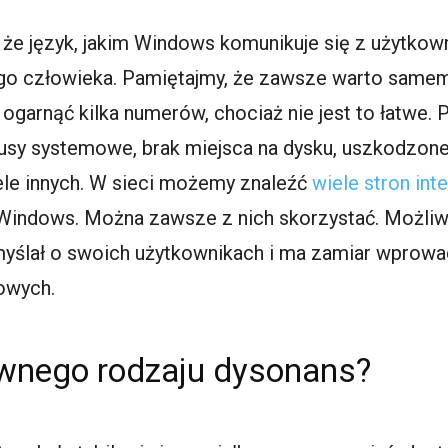
 że język, jakim Windows komunikuje się z użytkown
nego człowieka. Pamiętajmy, że zawsze warto sam
 ogarnąć kilka numerów, chociaż nie jest to łatwe. 
usy systemowe, brak miejsca na dysku, uszkodzone p
ele innych. W sieci możemy znaleźć
wiele stron in
indows. Można zawsze z nich skorzystać. Możliwe,
myślał o swoich użytkownikach i ma zamiar wprow
owych.
pewnego rodzaju dysonans?