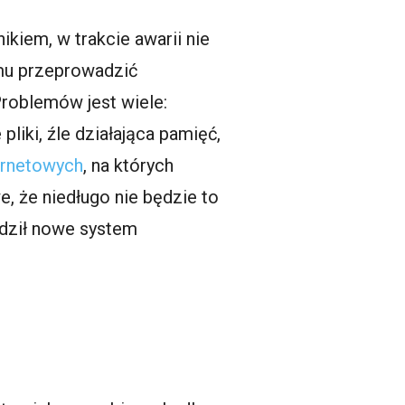
ikiem, w trakcie awarii nie
emu przeprowadzić
Problemów jest wiele:
liki, źle działająca pamięć,
ternetowych
, na których
 że niedługo nie będzie to
adził nowe system