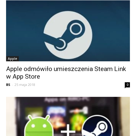
Apple
Apple odmówiło umieszczenia Steam Link
w App Store
BS
-
25 maja 2018
0