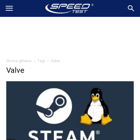
SpeedTest.pl
Wiadomości
Strona główna
Tagi
Valve
Valve