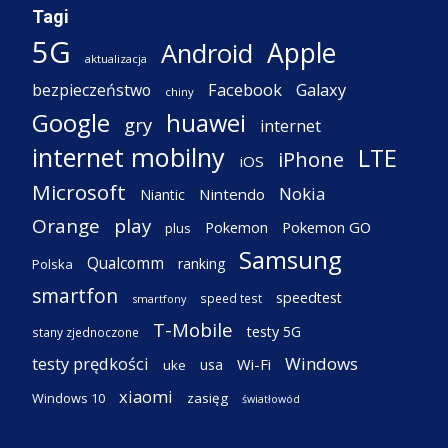
Tagi
5G
Apple
Android
aktualizacja
Facebook
Galaxy
bezpieczeństwo
chiny
Google
huawei
gry
internet
internet mobilny
LTE
iPhone
iOS
Microsoft
Nokia
Nintendo
Niantic
Orange
play
Pokemon
Pokemon GO
plus
Samsung
Qualcomm
ranking
Polska
smartfon
speedtest
speed test
smartfony
T-Mobile
testy 5G
stany zjednoczone
testy prędkości
Windows
Wi-Fi
usa
uke
xiaomi
Windows 10
zasięg
światłowód