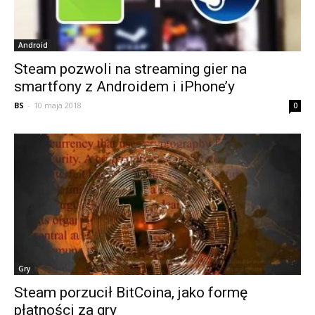
Android
Steam pozwoli na streaming gier na
smartfony z Androidem i iPhone’y
BS
-
10 maja 2018
0
Gry
Steam porzucił BitCoina, jako formę
płatności za gry