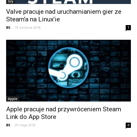
Gry
Valve pracuje nad uruchamianiem gier ze
Steam’a na Linux’ie
BS
-
19 sierpnia 2018
1
Apple
Apple pracuje nad przywróceniem Steam
Link do App Store
BS
-
29 maja 2018
0