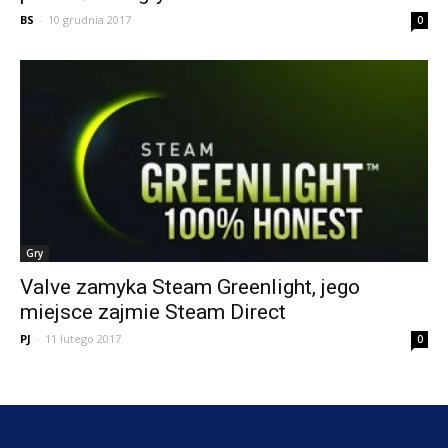
BS
-
10 grudnia 2017
0
Gry
Valve zamyka Steam Greenlight, jego
miejsce zajmie Steam Direct
PJ
-
11 lutego 2017
0