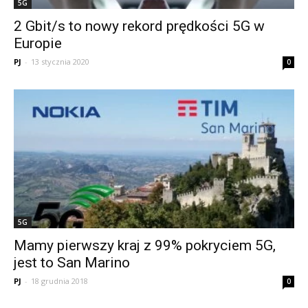
5G
2 Gbit/s to nowy rekord prędkości 5G w
Europie
PJ
-
13 stycznia 2020
0
5G
Mamy pierwszy kraj z 99% pokryciem 5G,
jest to San Marino
PJ
-
18 grudnia 2018
0