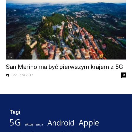
5G
San Marino ma być pierwszym krajem z 5G
PJ
-
22 lipca 2017
0
Tagi
5G
Apple
Android
aktualizacja