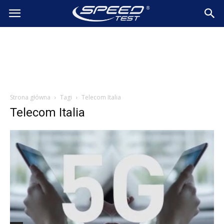
SpeedTest.pl
Wiadomości
Strona główna
Tagi
Telecom Italia
Telecom Italia