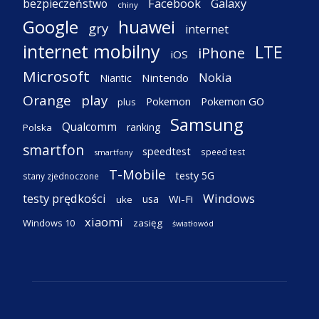
Facebook
Galaxy
bezpieczeństwo
chiny
Google
huawei
gry
internet
internet mobilny
LTE
iPhone
iOS
Microsoft
Nokia
Nintendo
Niantic
Orange
play
Pokemon
Pokemon GO
plus
Samsung
Qualcomm
ranking
Polska
smartfon
speedtest
speed test
smartfony
T-Mobile
testy 5G
stany zjednoczone
testy prędkości
Windows
Wi-Fi
usa
uke
xiaomi
Windows 10
zasięg
światłowód