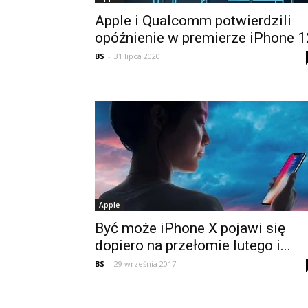
Apple i Qualcomm potwierdzili
opóźnienie w premierze iPhone 1
BS
-
31 lipca 2020
Apple
Być może iPhone X pojawi się
dopiero na przełomie lutego i...
BS
-
29 września 2017