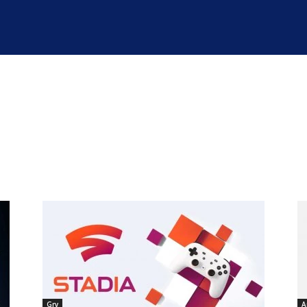
Gry
A