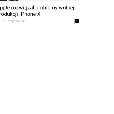
pple rozwiązał problemy wolnej
rodukcji iPhone X
-
26 listopada 2017
1