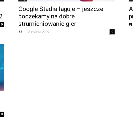
Google Stadia laguje – jeszcze
A
2
poczekamy na dobre
p
strumieniowanie gier
PJ
0
BS
-
28 marca 2019
0
0