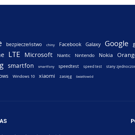
e
Google
Facebook
Galaxy
bezpieczeństwo
chiny
LTE
ne
Microsoft
Orang
Nokia
Nintendo
Niantic
g
smartfon
speedtest
speed test
stany zjednoczo
smartfony
ows
xiaomi
Windows 10
zasięg
światłowód
NAS
P