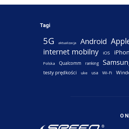
Tagi
5G
Appl
Android
aktualizacja
internet mobilny
iPho
iOS
Samsun
Qualcomm
ranking
Polska
testy prędkości
Wind
Wi-Fi
usa
uke
O 