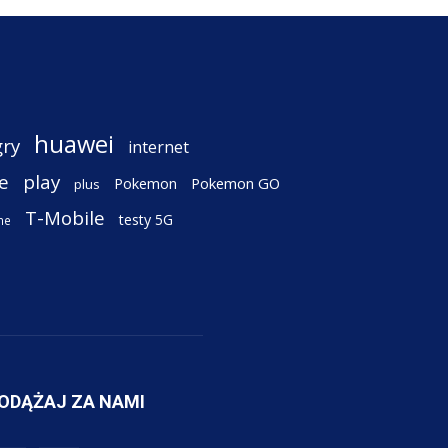
huawei
gry
internet
e
play
Pokemon
Pokemon GO
plus
T-Mobile
testy 5G
ne
ODĄŻAJ ZA NAMI