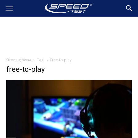
SpeedTest.pl
Wiadomości
Strona główna
Tagi
Free-to-play
free-to-play