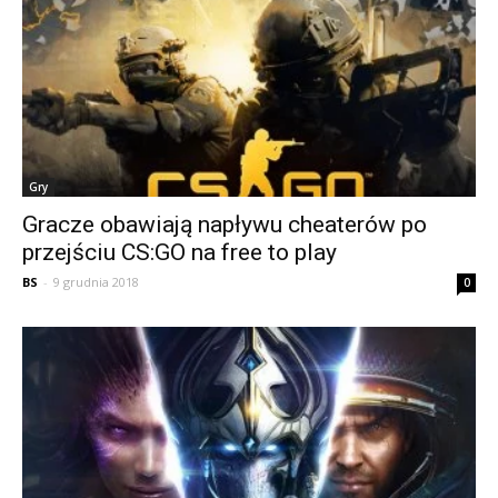
Gry
Gracze obawiają napływu cheaterów po
przejściu CS:GO na free to play
BS
-
9 grudnia 2018
0