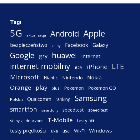
Tagi
5G
Apple
Android
aktualizacja
Facebook
Galaxy
bezpieczeństwo
chiny
Google
huawei
gry
internet
internet mobilny
LTE
iPhone
iOS
Microsoft
Nokia
Nintendo
Niantic
Orange
play
Pokemon
Pokemon GO
plus
Samsung
Qualcomm
ranking
Polska
smartfon
speedtest
speed test
smartfony
T-Mobile
testy 5G
stany zjednoczone
testy prędkości
Windows
Wi-Fi
usa
uke