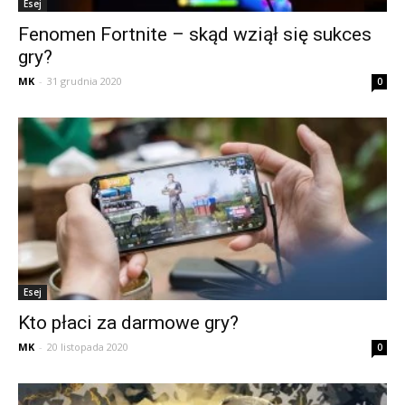
Esej
Fenomen Fortnite – skąd wziął się sukces
gry?
MK
-
31 grudnia 2020
0
Esej
Kto płaci za darmowe gry?
MK
-
20 listopada 2020
0