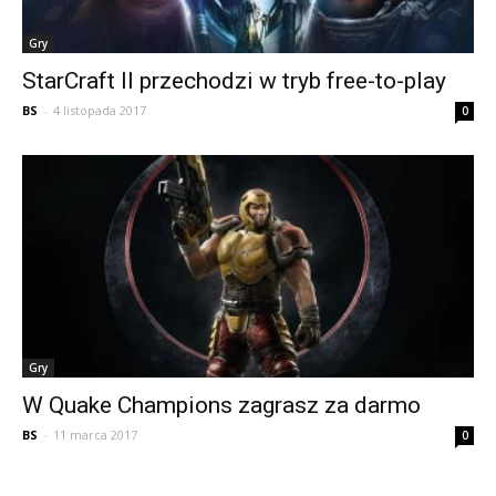
Gry
StarCraft II przechodzi w tryb free-to-play
BS
-
4 listopada 2017
0
Gry
W Quake Champions zagrasz za darmo
BS
-
11 marca 2017
0