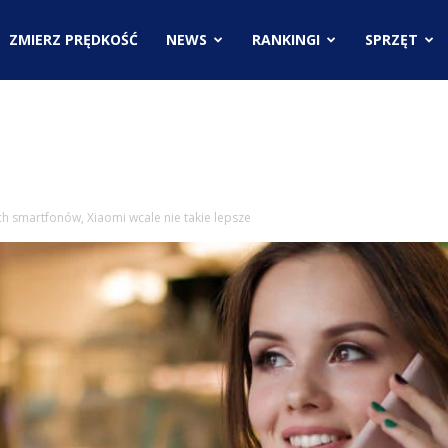
.pl
ZMIERZ PRĘDKOŚĆ
NEWS
RANKINGI
SPRZĘT
ci
ch smartfonów, Xiaomi wcale nie takie lepsze