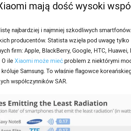
Xiaomi mają dość wysoki wspó
listę najbardziej i najmniej szkodliwych smartfonów
ch producentów. Statista wzięła pod uwagę tylko i
ch firm: Apple, BlackBerry, Google, HTC, Huawei, 
 O ile
Xiaomi może mieć
problem z niektórymi mod
 króluje Samsung. To właśnie flagowce koreański
szych współczynników SAR.