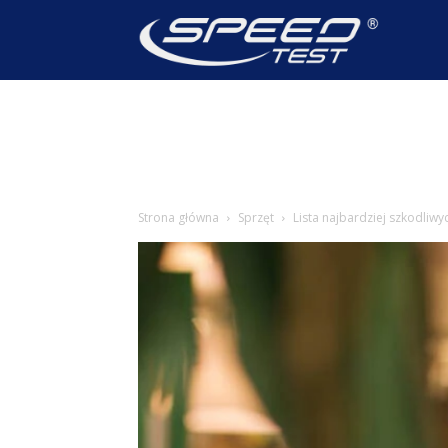
SpeedTest
Wiadomoś
Strona główna
Sprzęt
Lista najbardziej szkodliwy