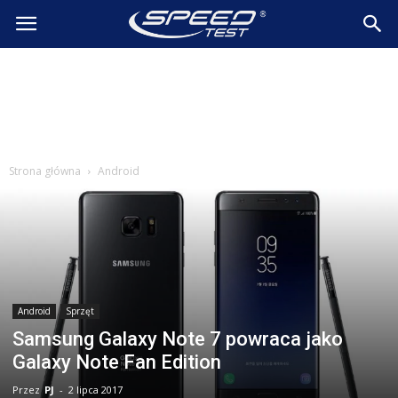
SpeedTest.pl
Wiadomości
Strona główna
Android
Android
Sprzęt
Samsung Galaxy Note 7 powraca jako
Galaxy Note Fan Edition
Przez
PJ
-
2 lipca 2017