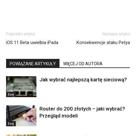
Poprzedni artykuł
Następny artykuł
iOS 11 Beta uwielbia iPada
Konsekwencje ataku Petya
POWIĄZANE ARTYKUŁY
WIĘCEJ OD AUTORA
Jak wybrać najlepszą kartę sieciową?
Esej
Router do 200 złotych – jaki wybrać?
Przegląd modeli
Esej