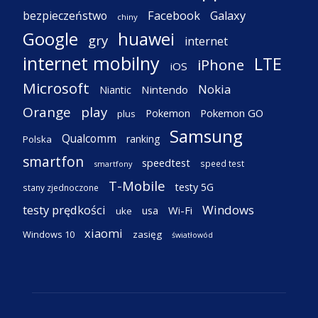
Facebook
Galaxy
bezpieczeństwo
chiny
Google
huawei
gry
internet
internet mobilny
LTE
iPhone
iOS
Microsoft
Nokia
Nintendo
Niantic
Orange
play
Pokemon
Pokemon GO
plus
Samsung
Qualcomm
ranking
Polska
smartfon
speedtest
speed test
smartfony
T-Mobile
testy 5G
stany zjednoczone
testy prędkości
Windows
Wi-Fi
usa
uke
xiaomi
Windows 10
zasięg
światłowód