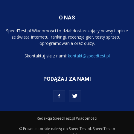
O NAS
SpeedTest.pl Wiadomości to dział dostarczający newsy i opinie
ze świata Internetu, rankingi, recenzje gier, testy sprzętu i
oprogramowania oraz quizy.
Skontaktuj się z nami:
kontakt@speedtest.pl
PODĄŻAJ ZA NAMI
Redakcja SpeedTest.pl Wiadomości
© Prawa autorskie należą do SpeedTest.pl. SpeedTest to