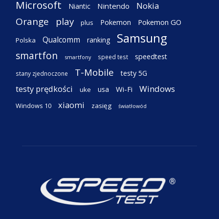
Microsoft
Nokia
Nintendo
Niantic
Orange
play
Pokemon
Pokemon GO
plus
Samsung
Qualcomm
ranking
Polska
smartfon
speedtest
speed test
smartfony
T-Mobile
testy 5G
stany zjednoczone
testy prędkości
Windows
Wi-Fi
usa
uke
xiaomi
Windows 10
zasięg
światłowód