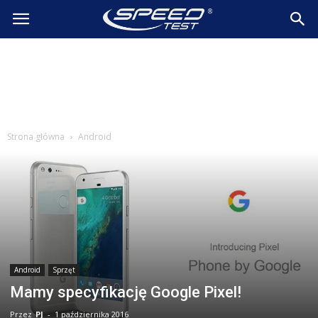
SpeedTest.pl
Wiadomości
Strona główna
Android
Android
Sprzęt
Mamy specyfikację Google Pixel!
Przez
PJ
-
1 października 2016