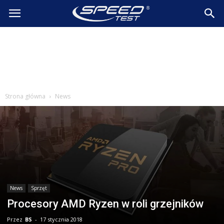
SpeedTest.pl
Wiadomości
Strona główna
News
News
Sprzęt
Procesory AMD Ryzen w roli grzejników
Przez
BS
-
17 stycznia 2018