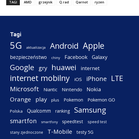
TAGI
AMD
grzejnik
Q.rad
Qarnot
ryzen
Tagi
5G
Apple
Android
aktualizacja
Facebook
Galaxy
bezpieczeństwo
chiny
Google
huawei
gry
internet
internet mobilny
LTE
iPhone
iOS
Microsoft
Nokia
Nintendo
Niantic
Orange
play
Pokemon
Pokemon GO
plus
Samsung
Qualcomm
ranking
Polska
smartfon
speedtest
speed test
smartfony
T-Mobile
testy 5G
stany zjednoczone