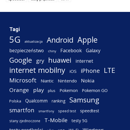
Tagi
5G
Apple
Android
aktualizacja
Facebook
Galaxy
bezpieczeństwo
chiny
Google
huawei
gry
internet
internet mobilny
LTE
iPhone
iOS
Microsoft
Nokia
Nintendo
Niantic
Orange
play
Pokemon
Pokemon GO
plus
Samsung
Qualcomm
ranking
Polska
smartfon
speedtest
speed test
smartfony
T-Mobile
testy 5G
stany zjednoczone
testy prędkości
Windows