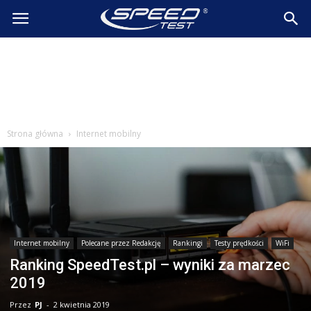
SpeedTest.pl
Wiadomości
Strona główna
Internet mobilny
Internet mobilny
Polecane przez Redakcję
Rankingi
Testy prędkości
WiFi
Ranking SpeedTest.pl – wyniki za marzec
2019
Przez
PJ
-
2 kwietnia 2019