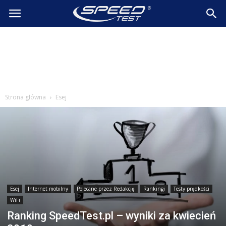
SpeedTest.pl
Wiadomości
Strona główna
Esej
Esej
Internet mobilny
Polecane przez Redakcję
Rankingi
Testy prędkości
WiFi
Ranking SpeedTest.pl – wyniki za kwiecień