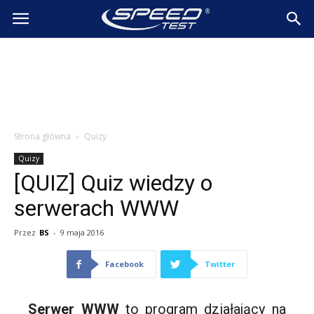
SpeedTest.pl
Wiadomości
Strona główna
Quizy
Quizy
[QUIZ] Quiz wiedzy o
serwerach WWW
Przez
BS
-
9 maja 2016
Facebook
Twitter
Serwer WWW
to program działający na