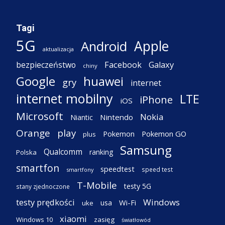
Tagi
5G
Apple
Android
aktualizacja
Facebook
Galaxy
bezpieczeństwo
chiny
Google
huawei
gry
internet
internet mobilny
LTE
iPhone
iOS
Microsoft
Nokia
Nintendo
Niantic
Orange
play
Pokemon
Pokemon GO
plus
Samsung
Qualcomm
ranking
Polska
smartfon
speedtest
speed test
smartfony
T-Mobile
testy 5G
stany zjednoczone
testy prędkości
Windows
Wi-Fi
usa
uke
xiaomi
Windows 10
zasięg
światłowód