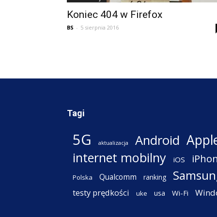
Koniec 404 w Firefox
BS
-
5 sierpnia 2016
Tagi
5G
Appl
Android
aktualizacja
internet mobilny
iPho
iOS
Samsun
Qualcomm
ranking
Polska
testy prędkości
Wind
Wi-Fi
usa
uke