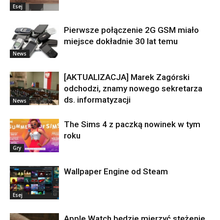
Esej
Pierwsze połączenie 2G GSM miało
miejsce dokładnie 30 lat temu
News
[AKTUALIZACJA] Marek Zagórski
odchodzi, znamy nowego sekretarza
ds. informatyzacji
News
The Sims 4 z paczką nowinek w tym
roku
Gry
Wallpaper Engine od Steam
Esej
Apple Watch będzie mierzyć stężenie