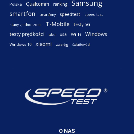
Samsung
Qualcomm
ranking
Polska
smartfon
speedtest
speed test
smartfony
T-Mobile
testy 5G
stany zjednoczone
testy prędkości
Windows
Wi-Fi
usa
uke
xiaomi
Windows 10
zasięg
światłowód
O NAS