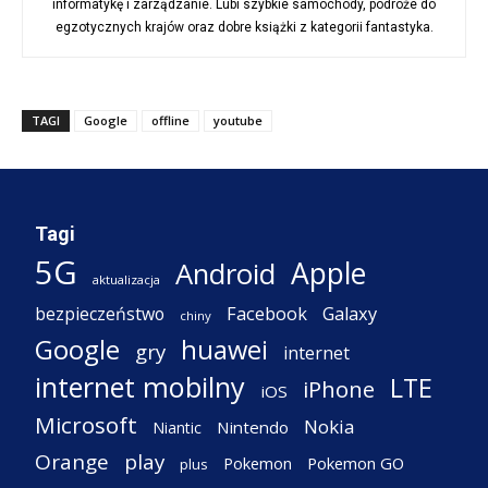
informatykę i zarządzanie. Lubi szybkie samochody, podróże do
egzotycznych krajów oraz dobre książki z kategorii fantastyka.
TAGI
Google
offline
youtube
Tagi
5G
Apple
Android
aktualizacja
Facebook
Galaxy
bezpieczeństwo
chiny
Google
huawei
gry
internet
internet mobilny
LTE
iPhone
iOS
Microsoft
Nokia
Nintendo
Niantic
Orange
play
Pokemon
Pokemon GO
plus