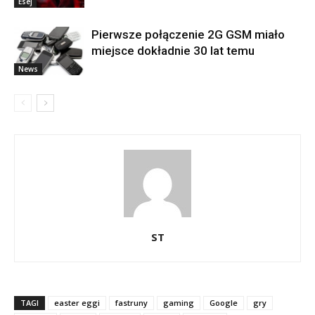
Esej
Pierwsze połączenie 2G GSM miało
miejsce dokładnie 30 lat temu
News
ST
TAGI
easter eggi
fastruny
gaming
Google
gry