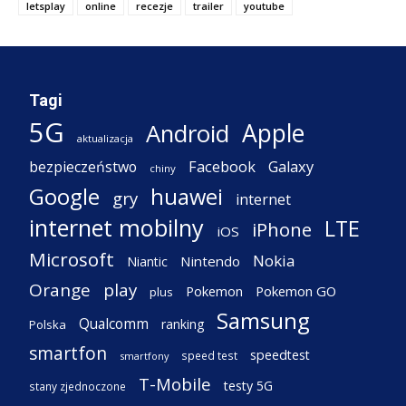
letsplay
online
recezje
trailer
youtube
Tagi
5G
Apple
Android
aktualizacja
Facebook
Galaxy
bezpieczeństwo
chiny
Google
huawei
gry
internet
internet mobilny
LTE
iPhone
iOS
Microsoft
Nokia
Nintendo
Niantic
Orange
play
Pokemon
Pokemon GO
plus
Samsung
Qualcomm
ranking
Polska
smartfon
speedtest
speed test
smartfony
T-Mobile
testy 5G
stany zjednoczone