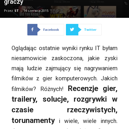
graczy
Przez
ST
-
14 czerwca 2015
Facebook
Twitter
Oglądając ostatnie wyniki rynku IT byłam
niesamowicie zaskoczona, jakie zyski
mają ludzie zajmujący się nagrywaniem
filmików z gier komputerowych. Jakich
Recenzje gier,
filmików? Różnych!
trailery, solucje, rozgrywki w
czasie rzeczywistych,
torunamenty
i wiele, wiele innych.