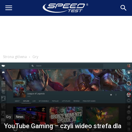
SpeedTest.pl
Wiadomości
Strona główna
Gry
Gry
News
YouTube Gaming – czyli wideo strefa dla