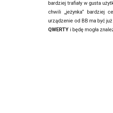
bardziej trafiały w gusta uż
chwili „jeżynka” bardziej 
urządzenie od BB ma być ju
QWERTY
i będę mogła znaleź