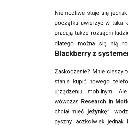
Niemożliwe staje się jedna
początku uwierzyć w taką ko
pracują także rozsądni ludzi
dlatego można się nią r
Blackberry z system
Zaskoczenie? Mnie cieszy to
stanie kupić nowego telef
urządzeniu mobilnym. Al
wówczas
Research in Moti
chciał mieć „
jeżynkę
” i wodz
pyszny, aczkolwiek jednak 