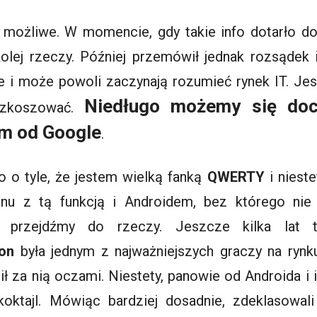
k możliwe. W momencie, gdy takie info dotarło do
lej rzeczy. Później przemówił jednak rozsądek i
e i może powoli zaczynają rozumieć rynek IT. Jest 
Niedługo możemy się doc
ozkoszować.
em od Google
.
 o tyle, że jestem wielką fanką
QWERTY
i nieste
onu z tą funkcją i Androidem, bez którego ni
e przejdźmy do rzeczy. Jeszcze kilka lat 
on
była jednym z najważniejszych graczy na ryn
ił za nią oczami. Niestety, panowie od Androida i
koktajl. Mówiąc bardziej dosadnie, zdeklasowali