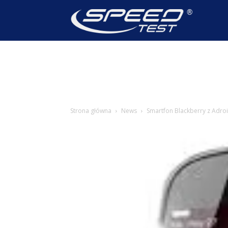
SpeedTest
Wiadomoś
Strona główna
News
Smartfon Blackberry z Adroi