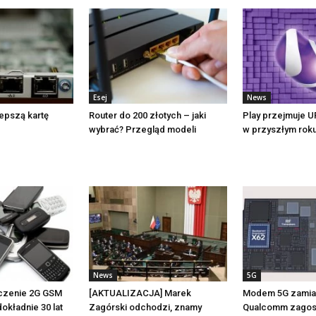
Esej
News
lepszą kartę
Router do 200 złotych – jaki
Play przejmuje UP
wybrać? Przegląd modeli
w przyszłym rok
News
5G
czenie 2G GSM
[AKTUALIZACJA] Marek
Modem 5G zamias
okładnie 30 lat
Zagórski odchodzi, znamy
Qualcomm zagos