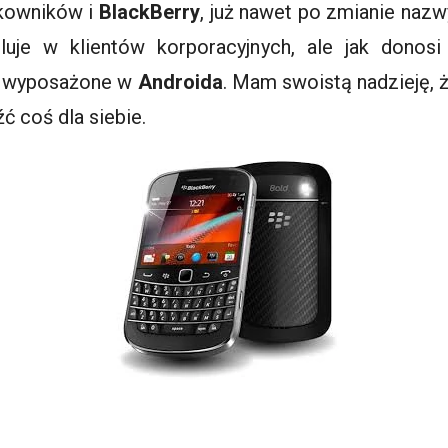
ytkowników i
BlackBerry
, już nawet po zmianie nazwy
celuje w klientów korporacyjnych, ale jak donos
ż wyposażone w
Androida
. Mam swoistą nadzieję, 
ć coś dla siebie.