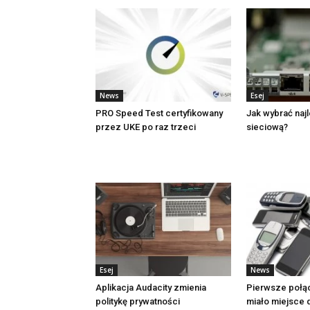
News
Esej
PRO Speed Test certyfikowany
Jak wybrać naj
przez UKE po raz trzeci
sieciową?
Esej
News
Aplikacja Audacity zmienia
Pierwsze połą
politykę prywatności
miało miejsce d