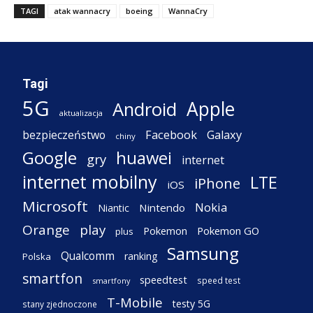
TAGI
atak wannacry
boeing
WannaCry
Tagi
5G
Apple
Android
aktualizacja
Facebook
Galaxy
bezpieczeństwo
chiny
Google
huawei
gry
internet
internet mobilny
LTE
iPhone
iOS
Microsoft
Nokia
Nintendo
Niantic
Orange
play
Pokemon
Pokemon GO
plus
Samsung
Qualcomm
ranking
Polska
smartfon
speedtest
speed test
smartfony
T-Mobile
testy 5G
stany zjednoczone