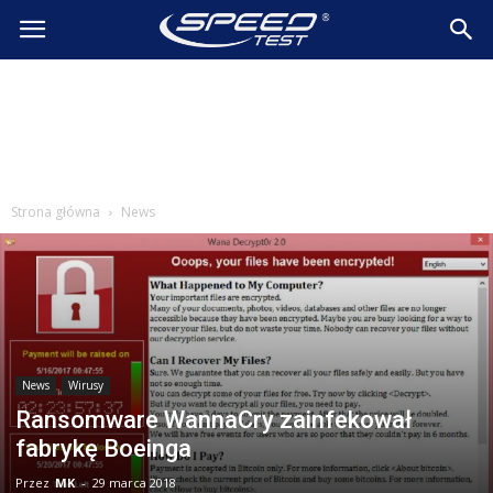
SpeedTest.pl
Wiadomości
Strona główna
News
News
Wirusy
Ransomware WannaCry zainfekował
fabrykę Boeinga
Przez
MK
-
29 marca 2018