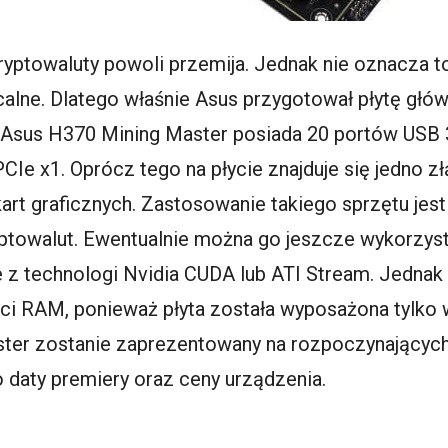
ryptowaluty powoli przemija. Jednak nie oznacza t
calne. Dlatego właśnie Asus przygotował płytę głó
Asus H370 Mining Master posiada 20 portów USB 3
Ie x1. Oprócz tego na płycie znajduje się jedno 
rt graficznych. Zastosowanie takiego sprzętu jest n
towalut. Ewentualnie można go jeszcze wykorzyst
 z technologi Nvidia CUDA lub ATI Stream. Jedna
ęci RAM, ponieważ płyta została wyposażona tylko 
ter zostanie zaprezentowany na rozpoczynających 
o daty premiery oraz ceny urządzenia.