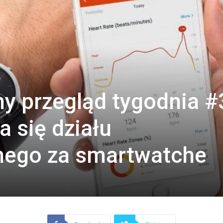
y przegląd tygodnia #
 się działu
nego za smartwatche