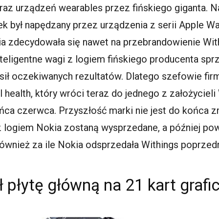
 oraz urządzeń wearables przez fińskiego giganta.
ek był napędzany przez urządzenia z serii Apple W
a zdecydowała się nawet na przebrandowienie Withi
teligentne wagi z logiem fińskiego producenta spr
sił oczekiwanych rezultatów. Dlatego szefowie fir
l health, który wróci teraz do jednego z założycieli
ńca czerwca. Przyszłość marki nie jest do końca z
 logiem Nokia zostaną wysprzedane, a później powr
wnież za ile Nokia odsprzedała Withings poprzedn
 płytę główną na 21 kart grafi