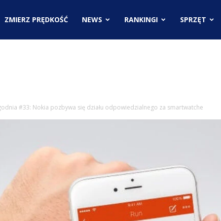
.pl
ZMIERZ PRĘDKOŚĆ
NEWS
RANKINGI
SPRZĘT
ci
godnia #33: Nokia pozbywa się działu odpowiedzialnego za smartwatche