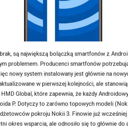
ch brak, są największą bolączką smartfonów z And
ym problemem. Producenci smartfonów potrzebują
więc nowy system instalowany jest głównie na nowy
aktualizowane w pierwszej kolejności, ale stanowią
j HMD Global, które zapewnia, że każdy Androidow
oida P. Dotyczy to zarówno topowych modeli (Nokia
budżetowców pokroju Nokii 3. Finowie już wcześniej 
tni okres wsparcia, ale odnosiło się to głównie do 