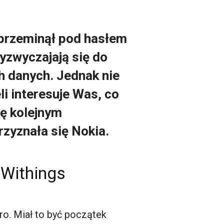
 przeminął pod hasłem
yzwyczajają się do
h danych. Jednak nie
li interesuje Was, co
ię kolejnym
zyznała się Nokia.
o Withings
ro. Miał to być początek