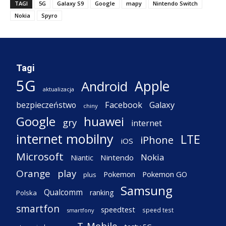
TAGI
5G
Galaxy S9
Google
mapy
Nintendo Switch
Nokia
Spyro
Tagi
5G
Apple
Android
aktualizacja
Facebook
Galaxy
bezpieczeństwo
chiny
Google
huawei
gry
internet
internet mobilny
LTE
iPhone
iOS
Microsoft
Nokia
Nintendo
Niantic
Orange
play
Pokemon
Pokemon GO
plus
Samsung
Qualcomm
ranking
Polska
smartfon
speedtest
speed test
smartfony
T-Mobile