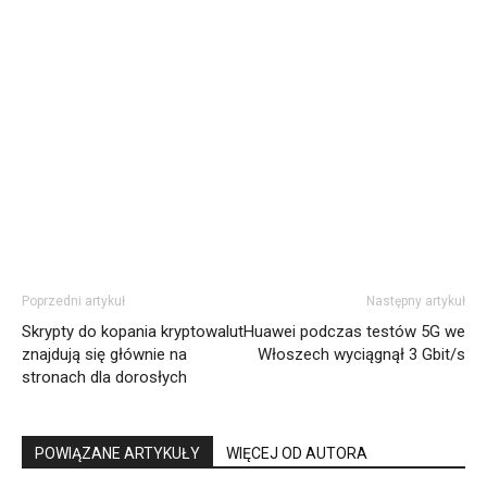
Poprzedni artykuł
Następny artykuł
Skrypty do kopania kryptowalut
Huawei podczas testów 5G we
znajdują się głównie na
Włoszech wyciągnął 3 Gbit/s
stronach dla dorosłych
POWIĄZANE ARTYKUŁY
WIĘCEJ OD AUTORA