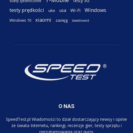
testy 5G
stany zjednoczone
testy prędkości
Windows
Wi-Fi
usa
uke
xiaomi
Windows 10
zasięg
światłowód
O NAS
SpeedTest.pl Wiadomości to dział dostarczający newsy i opinie
ze świata Internetu, rankingi, recenzje gier, testy sprzętu i
oprogramowania oraz quizy.