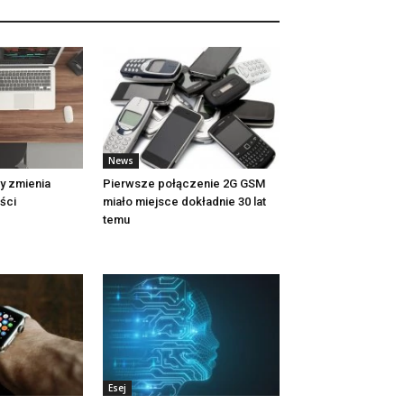
News
ty zmienia
Pierwsze połączenie 2G GSM
ści
miało miejsce dokładnie 30 lat
temu
Esej