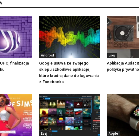
A
Android
Esej
UPC, finalizacja
Google usuwa ze swojego
Aplikacja Audaci
oku
sklepu szkodliwe aplikacje,
politykę prywatno
które kradną dane do logowania
z Facebooka
Esej
Apple