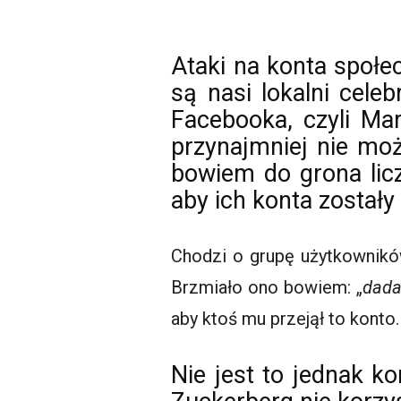
Ataki na konta społe
są nasi lokalni
celeb
Facebooka, czyli M
przynajmniej nie mo
bowiem do grona licz
aby ich konta zostały 
Chodzi o grupę użytkowników
Brzmiało ono bowiem: „
dad
aby ktoś mu przejął to kont
Nie jest to jednak k