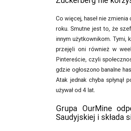
Zuckerberg nie korzy
Co więcej, haseł nie zmienia
roku. Smutne jest to, że sze
innym użytkownikom. Tymi, k
przejęli oni również w we
Pintereście
, czyli społeczn
gdzie ogłoszono banalne hasł
Atak jednak chyba spłynął 
używał od 4 lat.
Grupa OurMine odpo
Saudyjskiej i składa 