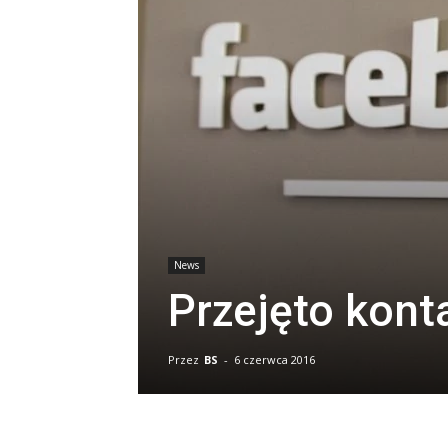
News
Przejęto kont
Przez
BS
-
6 czerwca 2016