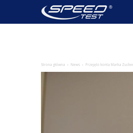
SpeedTest
Wiadomoś
Strona główna
News
Przejęto konta Marka Zucke