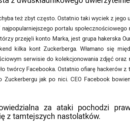
sta z dwuskładnikowego uwierzytelnie
 chyba też zbyt często. Ostatnio taki wyciek z jego
f najpopularniejszego portalu społecznościowego 
tórzy przejęli konto Marka, jest grupa hakerska 
ekend kilka kont
Zuckerberga
. Włamano się międ
ościowym serwisie do kolekcjonowania zdjęć ora
o twórcy Facebooka. Ostatnio ofiarę hackerów z te
po
Zuckerbergu
jak po nici.
CEO
Facebook bowie
wiedzialna za ataki pochodzi praw
się z tamtejszych nastolatków.