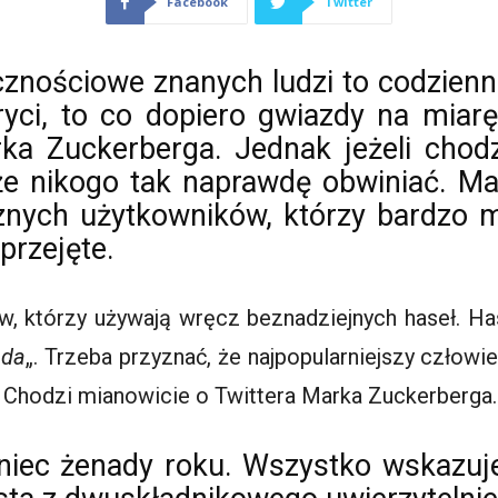
Facebook
Twitter
cznościowe znanych ludzi to codzien
ryci
, to co dopiero gwiazdy na miar
arka
Zuckerberga
. Jednak jeżeli chod
że nikogo tak naprawdę obwiniać. M
nych użytkowników, którzy bardzo mo
przejęte.
, którzy używają wręcz beznadziejnych haseł. Has
ada
„. Trzeba przyznać, że najpopularniejszy człowie
o. Chodzi mianowicie o
Twittera
Marka
Zuckerberga
.
oniec żenady roku. Wszystko wskazuje