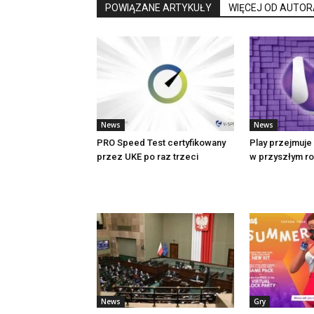
POWIĄZANE ARTYKUŁY
WIĘCEJ OD AUTOR
News
News
PRO Speed Test certyfikowany
Play przejmuje 
przez UKE po raz trzeci
w przyszłym r
News
Gry