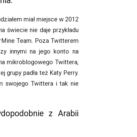
nia.
 udziałem miał miejsce w 2012
na świecie nie daje przykładu
OurMine Team. Poza
Twitterem
zy innymi na jego konto na
z na mikroblogowego
Twittera
,
j grupy padła też Katy Perry.
m swojego
Twittera
i tak nie
dopodobnie z Arabii