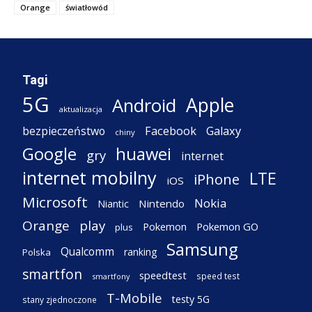
Orange
światłowód
Tagi
5G
Apple
Android
aktualizacja
Facebook
Galaxy
bezpieczeństwo
chiny
Google
huawei
gry
internet
internet mobilny
LTE
iPhone
iOS
Microsoft
Nokia
Nintendo
Niantic
Orange
play
Pokemon
Pokemon GO
plus
Samsung
Qualcomm
ranking
Polska
smartfon
speedtest
speed test
smartfony
T-Mobile
testy 5G
stany zjednoczone