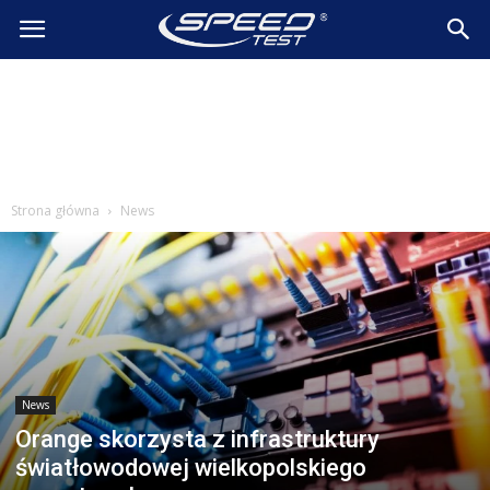
SpeedTest.pl
Wiadomości
Strona główna
News
News
Orange skorzysta z infrastruktury
światłowodowej wielkopolskiego