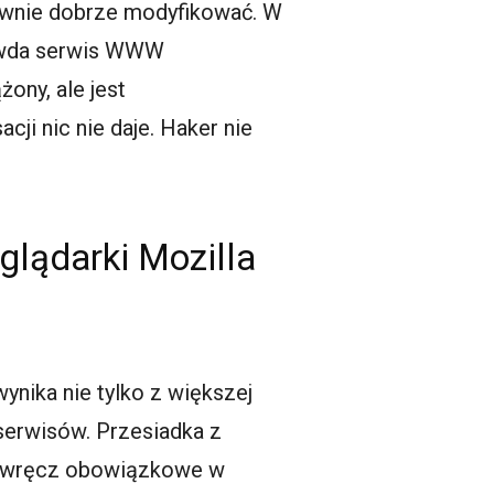
równie dobrze modyfikować. W
rawda serwis WWW
ony, ale jest
ji nic nie daje. Haker nie
glądarki Mozilla
ynika nie tylko z większej
serwisów. Przesiadka z
o wręcz obowiązkowe w