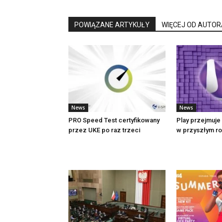
POWIĄZANE ARTYKUŁY
WIĘCEJ OD AUTOR
News
News
PRO Speed Test certyfikowany
Play przejmuje 
przez UKE po raz trzeci
w przyszłym r