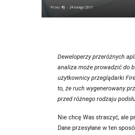
Przez
PJ
-
24 lutego 2017
Deweloperzy przeróżnych apli
analiza może prowadzić do b
użytkownicy przeglądarki Fir
to, że ruch wygenerowany prz
przed różnego rodzaju podsł
Nie chcę Was straszyć, ale 
Dane przesyłane w ten sposó