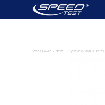
SpeedTest
Wiadomoś
Strona główna
News
Użytkownicy Mozilla Firefox 