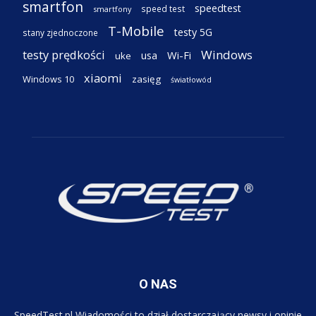
smartfon
speedtest
speed test
smartfony
T-Mobile
testy 5G
stany zjednoczone
testy prędkości
Windows
Wi-Fi
usa
uke
xiaomi
Windows 10
zasięg
światłowód
O NAS
SpeedTest.pl Wiadomości to dział dostarczający newsy i opinie