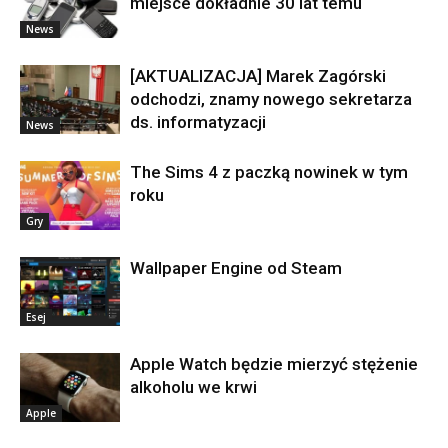
miejsce dokładnie 30 lat temu
News
[AKTUALIZACJA] Marek Zagórski
odchodzi, znamy nowego sekretarza
ds. informatyzacji
News
The Sims 4 z paczką nowinek w tym
roku
Gry
Wallpaper Engine od Steam
Esej
Apple Watch będzie mierzyć stężenie
alkoholu we krwi
Apple