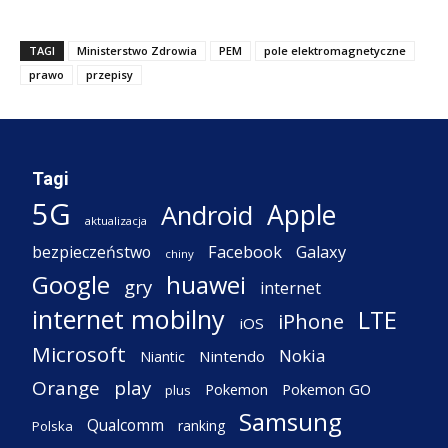
TAGI
Ministerstwo Zdrowia
PEM
pole elektromagnetyczne
prawo
przepisy
Tagi
5G
Apple
Android
aktualizacja
Facebook
Galaxy
bezpieczeństwo
chiny
Google
huawei
gry
internet
internet mobilny
LTE
iPhone
iOS
Microsoft
Nokia
Nintendo
Niantic
Orange
play
Pokemon
Pokemon GO
plus
Samsung
Qualcomm
ranking
Polska