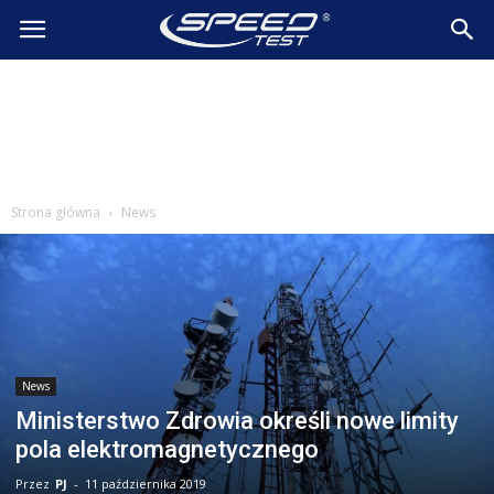
SpeedTest.pl
Wiadomości
Strona główna
News
News
Ministerstwo Zdrowia określi nowe limity
pola elektromagnetycznego
Przez
PJ
-
11 października 2019