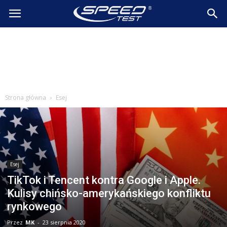
SpeedTest.pl
Wiadomości
Strona główna
Esej
Esej
TikTok i Tencent kontra Google i Apple.
Kulisy chińsko-amerykańskiego konfliktu
rynkowego
Przez
MK
-
23 sierpnia 2020