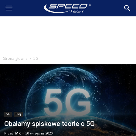
SpeedTest.pl
Wiadomości
Strona główna
5G
5G
Esej
Obalamy spiskowe teorie o 5G
Przez
MK
-
30 września 2020