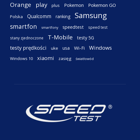
Orange
play
Pokemon
Pokemon GO
plus
Samsung
Qualcomm
ranking
Polska
smartfon
speedtest
speed test
smartfony
T-Mobile
testy 5G
stany zjednoczone
testy prędkości
Windows
Wi-Fi
usa
uke
xiaomi
Windows 10
zasięg
światłowód