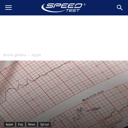
SpeedTest.pl
Wiadomości
Strona główna
Apple
Apple
Esej
News
Sprzęt