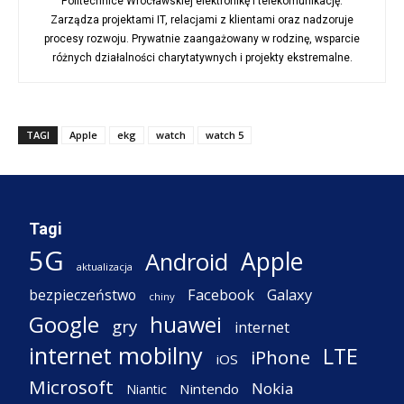
Politechnice Wrocławskiej elektronikę i telekomunikację.
Zarządza projektami IT, relacjami z klientami oraz nadzoruje
procesy rozwoju. Prywatnie zaangażowany w rodzinę, wsparcie
różnych działalności charytatywnych i projekty ekstremalne.
TAGI
Apple
ekg
watch
watch 5
Tagi
5G
Apple
Android
aktualizacja
Facebook
Galaxy
bezpieczeństwo
chiny
Google
huawei
gry
internet
internet mobilny
LTE
iPhone
iOS
Microsoft
Nokia
Nintendo
Niantic