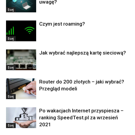
uwagę?
Esej
Czym jest roaming?
Esej
Jak wybrać najlepszą kartę sieciową?
Esej
Router do 200 złotych – jaki wybrać?
Przegląd modeli
Esej
Po wakacjach Internet przyspiesza –
ranking SpeedTest.pl za wrzesień
2021
Esej