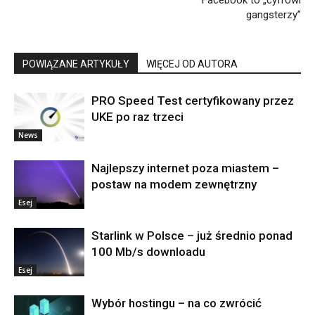
Facebook to „cyfrowi
gangsterzy”
POWIĄZANE ARTYKUŁY
WIĘCEJ OD AUTORA
PRO Speed Test certyfikowany przez
UKE po raz trzeci
News
Najlepszy internet poza miastem –
postaw na modem zewnętrzny
Esej
Starlink w Polsce – już średnio ponad
100 Mb/s downloadu
Esej
Wybór hostingu – na co zwrócić