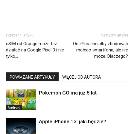
Poprzedni artykuł
Następny artykuł
eSIM od Orange może też
OnePlus chciałby zbudować
działać na Google Pixel 3 i nie
małego smartfona, ale nie
tylko…
może. Dlaczego?
POWIĄZANE ARTYKUŁY
WIĘCEJ OD AUTORA
Pokemon GO ma już 5 lat
Android
Apple iPhone 13: jaki będzie?