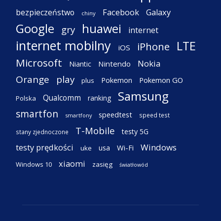
Facebook
Galaxy
bezpieczeństwo
chiny
Google
huawei
gry
internet
internet mobilny
LTE
iPhone
iOS
Microsoft
Nokia
Nintendo
Niantic
Orange
play
Pokemon
Pokemon GO
plus
Samsung
Qualcomm
ranking
Polska
smartfon
speedtest
speed test
smartfony
T-Mobile
testy 5G
stany zjednoczone
testy prędkości
Windows
Wi-Fi
usa
uke
xiaomi
Windows 10
zasięg
światłowód