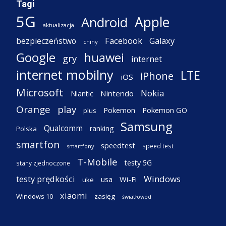
Tagi
5G
Apple
Android
aktualizacja
Facebook
Galaxy
bezpieczeństwo
chiny
Google
huawei
gry
internet
internet mobilny
LTE
iPhone
iOS
Microsoft
Nokia
Nintendo
Niantic
Orange
play
Pokemon
Pokemon GO
plus
Samsung
Qualcomm
ranking
Polska
smartfon
speedtest
speed test
smartfony
T-Mobile
testy 5G
stany zjednoczone
testy prędkości
Windows
Wi-Fi
usa
uke
xiaomi
Windows 10
zasięg
światłowód