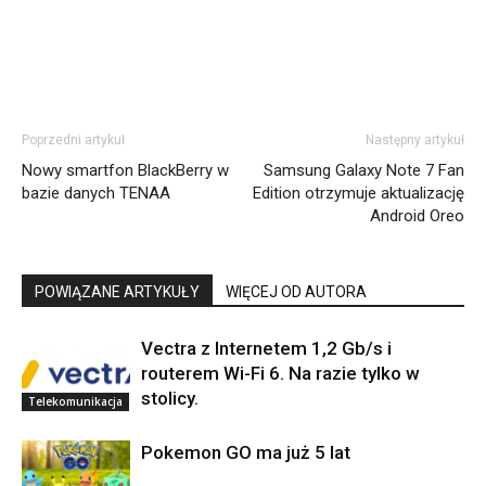
Poprzedni artykuł
Następny artykuł
Nowy smartfon BlackBerry w
Samsung Galaxy Note 7 Fan
bazie danych TENAA
Edition otrzymuje aktualizację
Android Oreo
POWIĄZANE ARTYKUŁY
WIĘCEJ OD AUTORA
Vectra z Internetem 1,2 Gb/s i
routerem Wi-Fi 6. Na razie tylko w
stolicy.
Telekomunikacja
Pokemon GO ma już 5 lat