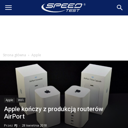
SpeedTest.pl
Wiadomości
Strona główna
Apple
Apple
WiFi
Apple kończy z produkcją routerów
AirPort
Przez
PJ
-
28 kwietnia 2018