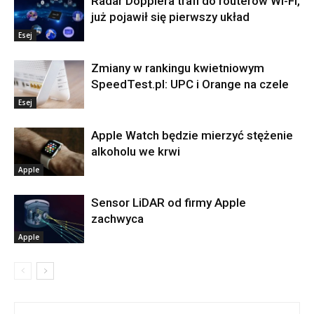
Radar Dopplera trafi do routerów Wi-Fi,
już pojawił się pierwszy układ
Esej
Zmiany w rankingu kwietniowym
SpeedTest.pl: UPC i Orange na czele
Esej
Apple Watch będzie mierzyć stężenie
alkoholu we krwi
Apple
Sensor LiDAR od firmy Apple
zachwyca
Apple