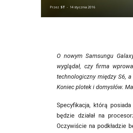
Przez
ST
-
14 stycznia 2016
O nowym Samsungu
Galax
wyglądał, czy firma wprowad
technologiczny między S6, a 
Koniec plotek i domysłów. Ma
Specyfikacja, którą posiad
będzie działał na proces
Oczywiście na podkładzie b