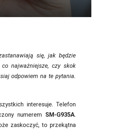
astanawiają się, jak będzie
i co najważniejsze, czy skok
isiaj odpowiem na te pytania.
szystkich interesuje. Telefon
aczony numerem
SM-G935A
.
oże zaskoczyć, to przekątna