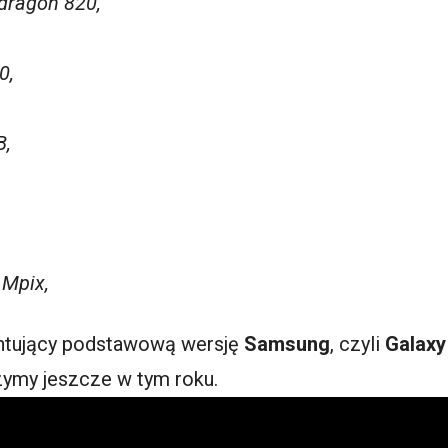
dragon 820,
0,
B,
 Mpix,
entujący podstawową wersję
Samsung
, czyli
Galaxy
ymy jeszcze w tym roku.