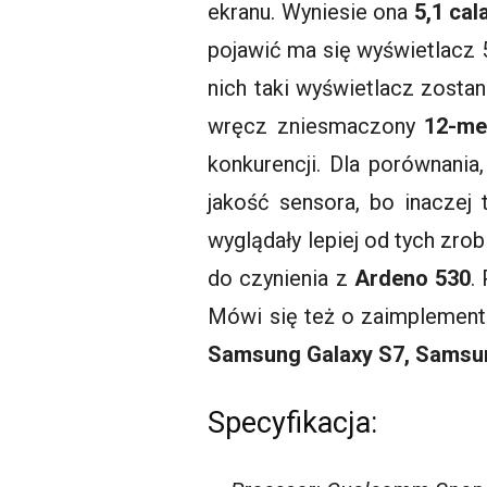
ekranu. Wyniesie ona
5,1 cal
pojawić ma się wyświetlacz 5
nich taki wyświetlacz zostan
wręcz zniesmaczony
12-me
konkurencji. Dla porównania
jakość sensora, bo inaczej 
wyglądały lepiej od tych zro
do czynienia z
Ardeno
530
.
Mówi się też o zaimplemen
Samsung
Galaxy
S7, Sams
Specyfikacja: