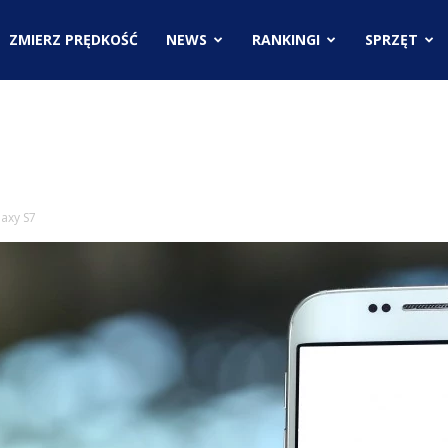
.pl
ZMIERZ PRĘDKOŚĆ
NEWS
RANKINGI
SPRZĘT
ci
axy S7