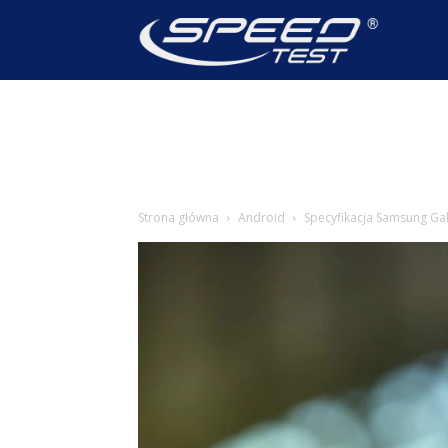
SpeedTest
Wiadomoś
Strona główna
Android
Specyfikacja Samsung Gal