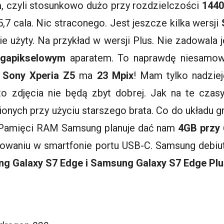
a
, czyli stosunkowo dużo przy rozdzielczości
1440
,7 cala. Nic straconego. Jest jeszcze kilka wersji
ie użyty. Na przykład w wersji Plus. Nie zadowala
gapikselowym
aparatem. To naprawdę niesamow
,
Sony
Xperia
Z5
ma
23
Mpix
! Mam tylko nadziej
to zdjęcia nie będą zbyt dobrej. Jak na te czasy 
bionych przy użyciu starszego brata. Co do układu g
 Pamięci RAM Samsung planuje dać nam
4GB przy 
towaniu w
smartfonie
portu USB-C. Samsung debiu
ung
Galaxy
S7
Edge
i Samsung
Galaxy
S7
Edge
Plu