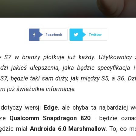
Facebook
Twitter
y
S7 w branży plotkuje już każdy. Użytkownicy z
zi jakieś ulepszenia, jaka będzie specyfikacja 
S7, będzie taki sam duży, jak między S5, a S6. Dz
m już świeżutkie informacje.
a dotyczy wersji
Edge
, ale chyba ta najbardziej w
orze
Qualcomm
Snapdragon
820
i będzie ozn
ędzie miał
Androida 6.0
Marshmallow
. To, co m