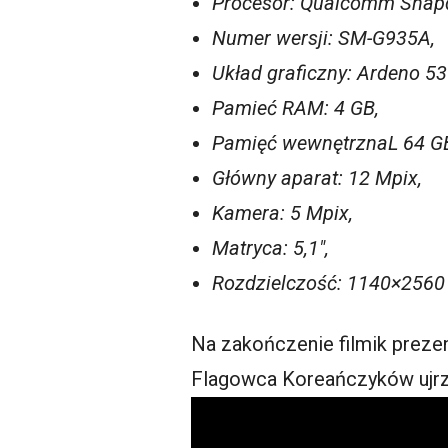
Procesor: Qualcomm Snap
Numer wersji: SM-G935A,
Układ graficzny: Ardeno 53
Pamieć RAM: 4 GB,
Pamięć wewnętrznaL 64 G
Główny aparat: 12 Mpix,
Kamera: 5 Mpix,
Matryca: 5,1″,
Rozdzielczość: 1140×2560
Na zakończenie filmik prez
Flagowca Koreańczyków ujrz