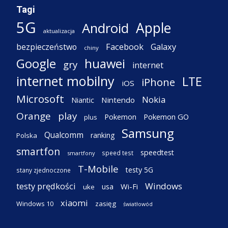
Tagi
5G
Apple
Android
aktualizacja
Facebook
Galaxy
bezpieczeństwo
chiny
Google
huawei
gry
internet
internet mobilny
LTE
iPhone
iOS
Microsoft
Nokia
Nintendo
Niantic
Orange
play
Pokemon
Pokemon GO
plus
Samsung
Qualcomm
ranking
Polska
smartfon
speedtest
speed test
smartfony
T-Mobile
testy 5G
stany zjednoczone
testy prędkości
Windows
Wi-Fi
usa
uke
xiaomi
Windows 10
zasięg
światłowód