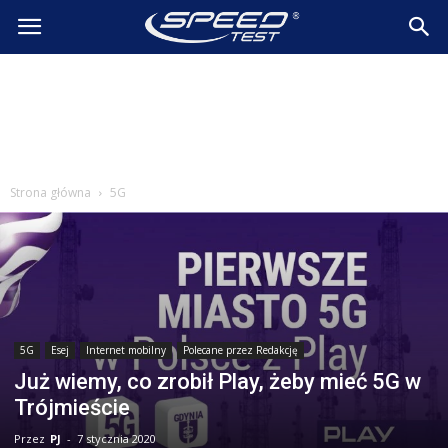
SpeedTest.pl
Wiadomości
Strona główna
5G
5G
Esej
Internet mobilny
Polecane przez Redakcję
Już wiemy, co zrobił Play, żeby mieć 5G w
Trójmieście
Przez
PJ
-
7 stycznia 2020