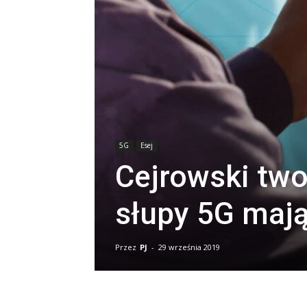
5G
Esej
Cejrowski two
słupy 5G maj
Przez
PJ
-
29 września 2019