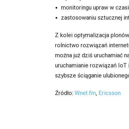
monitoringu upraw w czas
zastosowaniu sztucznej in
Z kolei optymalizacja plonó
rolnictwo rozwiązań interne
można już dziś uruchamiać n
uruchamianie rozwiązań IoT 
szybsze ściąganie ulubionego
Źródło:
Wnet.fm
,
Ericsson