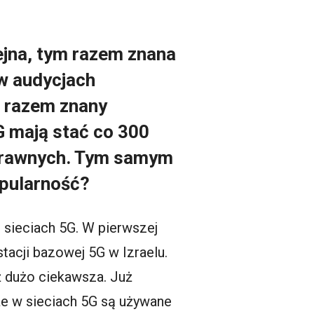
lejna, tym razem znana
 w audycjach
m razem znany
G mają stać co 300
uprawnych. Tym samym
opularność?
 sieciach 5G. W pierwszej
tacji bazowej 5G w Izraelu.
uż dużo ciekawsza. Już
że w sieciach 5G są używane