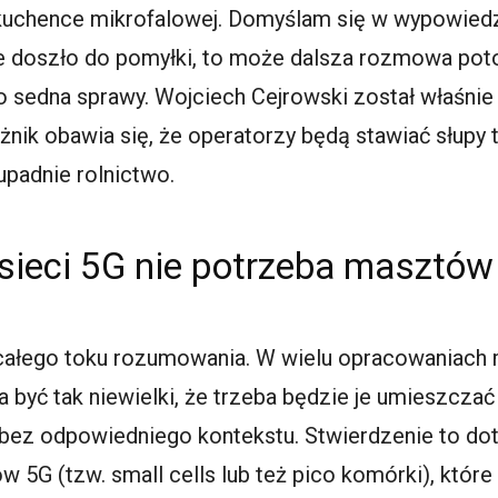
 kuchence mikrofalowej. Domyślam się w wypowiedzi
nie doszło do pomyłki, to może dalsza rozmowa pot
do sedna sprawy. Wojciech Cejrowski został właśn
nik obawia się, że operatorzy będą stawiać słupy
upadnie rolnictwo.
sieci 5G nie potrzeba masztó
całego toku rozumowania. W wielu opracowaniach 
 być tak niewielki, że trzeba będzie je umieszcza
bez odpowiedniego kontekstu. Stwierdzenie to dot
 5G (tzw. small cells lub też pico komórki), które