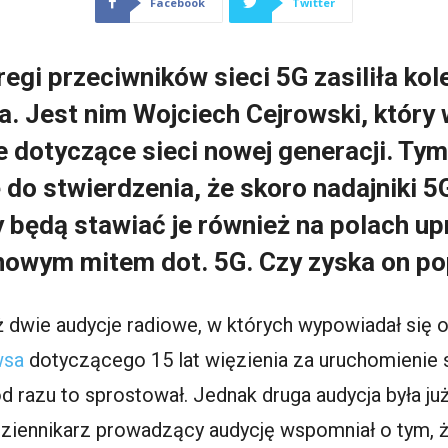
Facebook
Twitter
regi przeciwników sieci 5G zasiliła ko
ba. Jest nim Wojciech Cejrowski, który
e dotyczące sieci nowej generacji. Ty
 do stwierdzenia, że skoro nadajniki 5
y będą stawiać je również na polach 
nowym mitem dot. 5G. Czy zyska on p
ż dwie audycje radiowe, w których wypowiadał się o
wsa
dotyczącego 15 lat więzienia za uruchomienie s
od razu to sprostował. Jednak druga audycja była j
ziennikarz prowadzący audycję wspomniał o tym, 