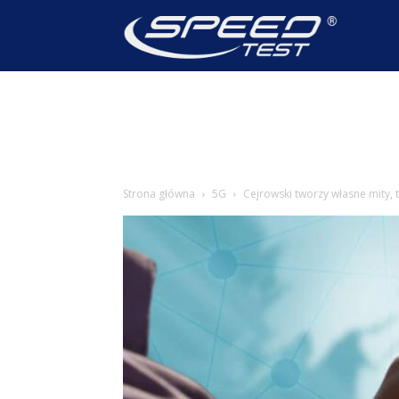
SpeedTest
Wiadomoś
Strona główna
5G
Cejrowski tworzy własne mity, 