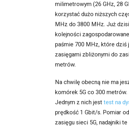
milimetrowym (26 GHz, 28 GH
korzystać dużo niższych częs
MHz do 3800 MHz. Już dzisi
kolejności zagospodarowane 
paśmie 700 MHz, które dziś 
zasięgami zbliżonymi do zas
metrów.
Na chwilę obecną nie ma jes
komórek 5G co 300 metrów. 
Jednym z nich jest
test na d
prędkość 1 Gbit/s. Pomiar o
zasięgu sieci 5G, nadajniki 