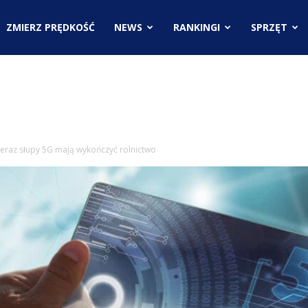
.pl
ZMIERZ PRĘDKOŚĆ
NEWS
RANKINGI
SPRZĘT
ci
teraz słupy 5G mają wykończyć rolnictwo