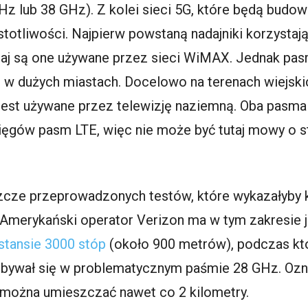
z lub 38 GHz). Z kolei sieci 5G, które będą budow
totliwości. Najpierw powstaną nadajniki korzystaj
aj są one używane przez sieci WiMAX. Jednak pas
w dużych miastach. Docelowo na terenach wiejskic
jest używane przez telewizję naziemną. Oba pasma 
ięgów pasm LTE, więc nie może być tutaj mowy o s
zcze przeprowadzonych testów, które wykazałyby k
Amerykański operator Verizon ma w tym zakresie 
ystansie 3000 stóp
(około 900 metrów), podczas któ
dbywał się w problematycznym paśmie 28 GHz. Ozna
te można umieszczać nawet co 2 kilometry.