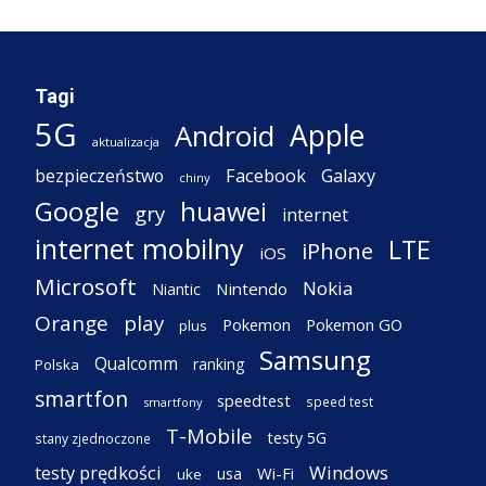
Tagi
5G
Apple
Android
aktualizacja
Facebook
Galaxy
bezpieczeństwo
chiny
Google
huawei
gry
internet
internet mobilny
LTE
iPhone
iOS
Microsoft
Nokia
Nintendo
Niantic
Orange
play
Pokemon
Pokemon GO
plus
Samsung
Qualcomm
ranking
Polska
smartfon
speedtest
speed test
smartfony
T-Mobile
testy 5G
stany zjednoczone
testy prędkości
Windows
Wi-Fi
usa
uke