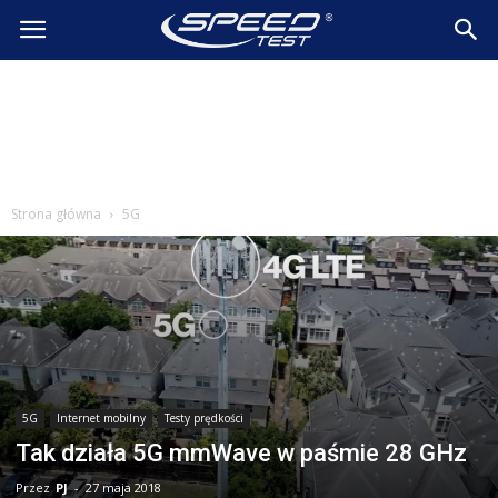
SpeedTest.pl
Wiadomości
Strona główna
5G
5G
Internet mobilny
Testy prędkości
Tak działa 5G mmWave w paśmie 28 GHz
Przez
PJ
-
27 maja 2018