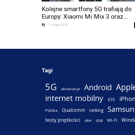
Kolejne smartfony 5G trafiają do
Europy: Xiaomi Mi Mix 3 oraz...
PJ
-
2 maja 2019
Tagi
5G
Appl
Android
aktualizacja
internet mobilny
iPho
iOS
Samsun
Qualcomm
ranking
Polska
testy prędkości
Wind
Wi-Fi
usa
uke