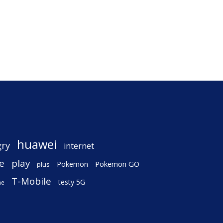
huawei
gry
internet
e
play
Pokemon
Pokemon GO
plus
T-Mobile
testy 5G
ne