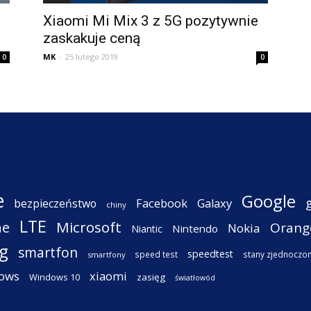
Xiaomi Mi Mix 3 z 5G pozytywnie
zaskakuje ceną
MK
-
25 lutego 2019
0
0
e
Google
Facebook
Galaxy
bezpieczeństwo
chiny
LTE
ne
Microsoft
Orang
Nokia
Nintendo
Niantic
g
smartfon
speedtest
speed test
stany zjednoczo
smartfony
ows
xiaomi
Windows 10
zasięg
światłowód