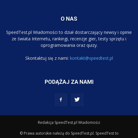
O NAS
SpeedTest.pl Wiadomości to dział dostarczający newsy i opinie
ze świata Internetu, rankingi, recenzje gier, testy sprzętu i
oprogramowania oraz quizy.
Skontaktuj się z nami:
kontakt@speedtest.pl
PODĄŻAJ ZA NAMI
Redakcja SpeedTest.pl Wiadomości
© Prawa autorskie należą do SpeedTest.pl. SpeedTest to