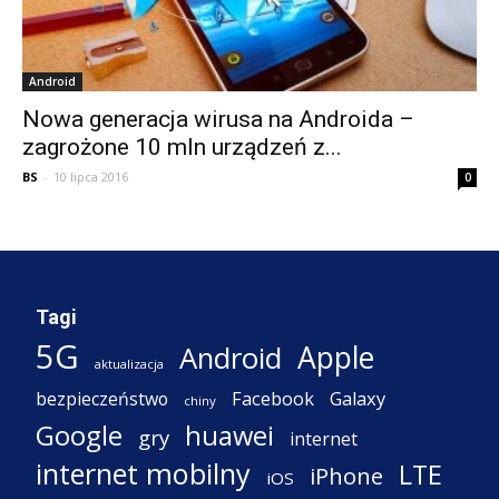
Android
Nowa generacja wirusa na Androida –
zagrożone 10 mln urządzeń z...
BS
-
10 lipca 2016
0
Tagi
5G
Apple
Android
aktualizacja
Facebook
Galaxy
bezpieczeństwo
chiny
Google
huawei
gry
internet
internet mobilny
LTE
iPhone
iOS