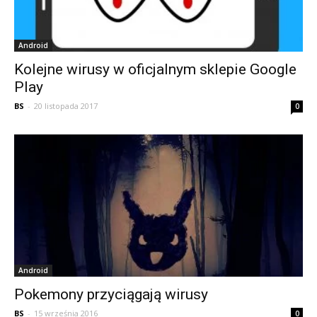
Android
Kolejne wirusy w oficjalnym sklepie Google
Play
BS
-
20 listopada 2017
0
Android
Pokemony przyciągają wirusy
BS
-
15 września 2016
0