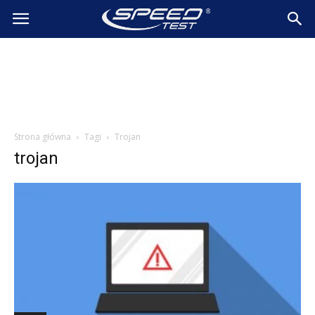
SpeedTest.pl
Wiadomości
Strona główna
Tagi
Trojan
trojan