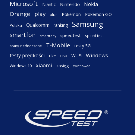
Microsoft
Nokia
Nintendo
Niantic
Orange
play
Pokemon
Pokemon GO
plus
Samsung
Qualcomm
ranking
Polska
smartfon
speedtest
speed test
smartfony
T-Mobile
testy 5G
stany zjednoczone
testy prędkości
Windows
Wi-Fi
usa
uke
xiaomi
Windows 10
zasięg
światłowód