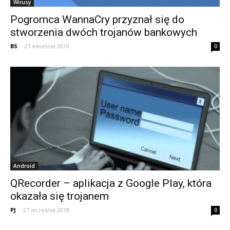
Wirusy
Pogromca WannaCry przyznał się do
stworzenia dwóch trojanów bankowych
BS
-
21 kwietnia 2019
0
Android
QRecorder – aplikacja z Google Play, która
okazała się trojanem
PJ
-
27 września 2018
0