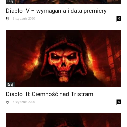
Esej
Diablo IV – wymagania i data premiery
PJ
-
8 stycznia 2020
0
Esej
Diablo III: Ciemność nad Tristram
PJ
-
3 stycznia 2020
0