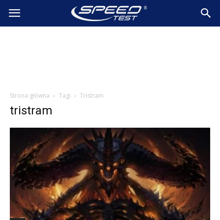
SpeedTest.pl
Wiadomości
Strona główna
Tagi
Tristram
tristram