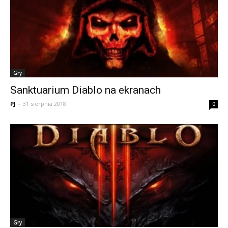
Gry
Sanktuarium Diablo na ekranach
PJ
-
31 sierpnia 2018
0
Gry