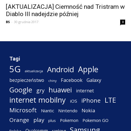
[AKTUALIZACJA] Ciemność nad Tristram w
Diablo III nadejdzie później
BS
-
30 grudnia 2017
0
Tagi
5G
Apple
Android
aktualizacja
Facebook
Galaxy
bezpieczeństwo
chiny
Google
huawei
gry
internet
internet mobilny
LTE
iPhone
iOS
Microsoft
Nokia
Nintendo
Niantic
Orange
play
Pokemon
Pokemon GO
plus
Samsung
Qualcomm
ranking
Polska