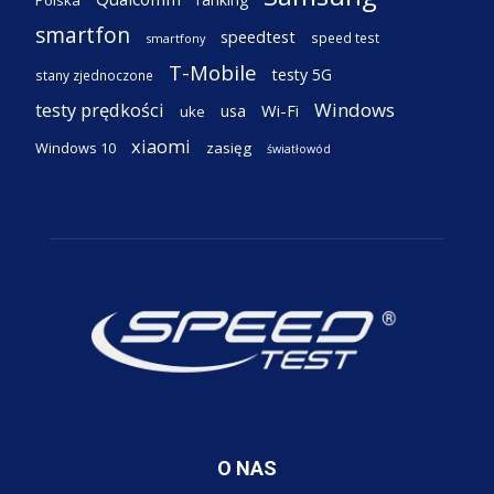
smartfon
speedtest
speed test
smartfony
T-Mobile
testy 5G
stany zjednoczone
testy prędkości
Windows
Wi-Fi
usa
uke
xiaomi
Windows 10
zasięg
światłowód
O NAS