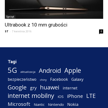
Sprzęt
Ultrabook z 10 mm grubości
ST
-
7 kwietnia 2016
0
Tagi
5G
Apple
Android
aktualizacja
Facebook
Galaxy
bezpieczeństwo
chiny
Google
huawei
gry
internet
internet mobilny
LTE
iPhone
iOS
Microsoft
Nokia
Nintendo
Niantic