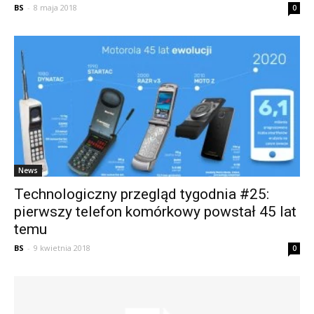
BS
-
8 maja 2018
0
News
Technologiczny przegląd tygodnia #25:
pierwszy telefon komórkowy powstał 45 lat
temu
BS
-
9 kwietnia 2018
0