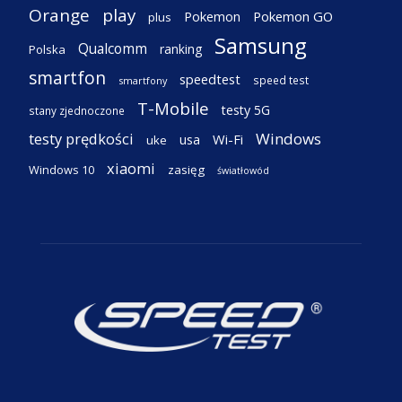
Orange
play
Pokemon
Pokemon GO
plus
Samsung
Qualcomm
ranking
Polska
smartfon
speedtest
speed test
smartfony
T-Mobile
testy 5G
stany zjednoczone
testy prędkości
Windows
Wi-Fi
usa
uke
xiaomi
Windows 10
zasięg
światłowód