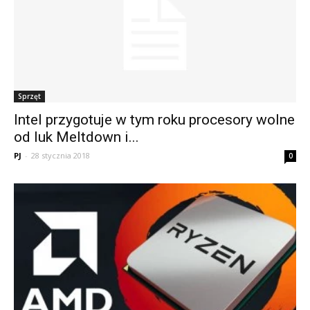
Sprzęt
Intel przygotuje w tym roku procesory wolne
od luk Meltdown i...
PJ
-
28 stycznia 2018
0