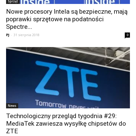
Sprzęt
Nowe procesory Intela są bezpieczne, mają
poprawki sprzętowe na podatności
Spectre...
PJ
-
31 sierpnia 2018
0
News
Technologiczny przegląd tygodnia #29:
MediaTek zawiesza wysyłkę chipsetów do
ZTE