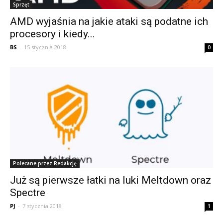
Sprzęt
AMD wyjaśnia na jakie ataki są podatne ich
procesory i kiedy...
BS
-
15 stycznia 2018
0
Polecane przez Redakcję
Już są pierwsze łatki na luki Meltdown oraz
Spectre
PJ
-
7 stycznia 2018
1