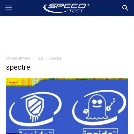
SpeedTest.pl
Wiadomości
Strona główna
Tagi
Spectre
spectre