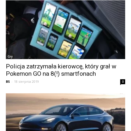
Gry
Policja zatrzymała kierowcę, który grał w
Pokemon GO na 8(!) smartfonach
BS
-
18 sierpnia 2019
0