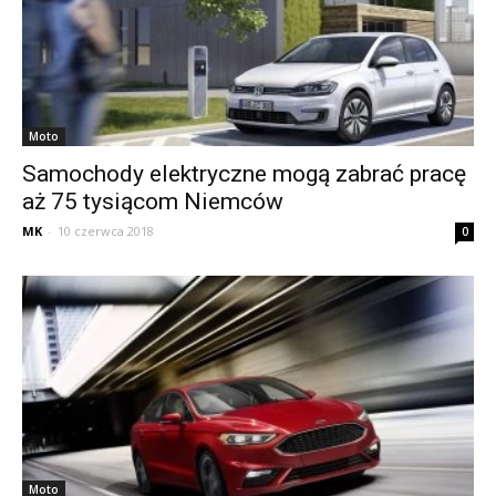
Moto
Samochody elektryczne mogą zabrać pracę
aż 75 tysiącom Niemców
MK
-
10 czerwca 2018
0
Moto