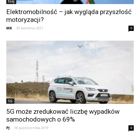
Esej
Elektromobilność – jak wygląda przyszłość
motoryzacji?
MK
-
30 kwietnia 2021
0
5G
5G może zredukować liczbę wypadków
samochodowych o 69%
PJ
-
18 października 2019
0