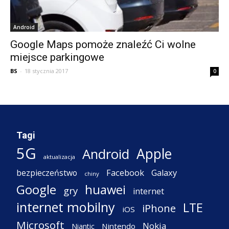
Android
Google Maps pomoże znaleźć Ci wolne
miejsce parkingowe
BS
-
18 stycznia 2017
0
Tagi
5G
Apple
Android
aktualizacja
Facebook
Galaxy
bezpieczeństwo
chiny
Google
huawei
gry
internet
internet mobilny
LTE
iPhone
iOS
Microsoft
Nokia
Nintendo
Niantic