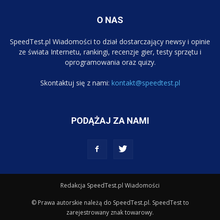
O NAS
SpeedTest.pl Wiadomości to dział dostarczający newsy i opinie
ze świata Internetu, rankingi, recenzje gier, testy sprzętu i
oprogramowania oraz quizy.
Skontaktuj się z nami:
kontakt@speedtest.pl
PODĄŻAJ ZA NAMI
Redakcja SpeedTest.pl Wiadomości
© Prawa autorskie należą do SpeedTest.pl. SpeedTest to
zarejestrowany znak towarowy.