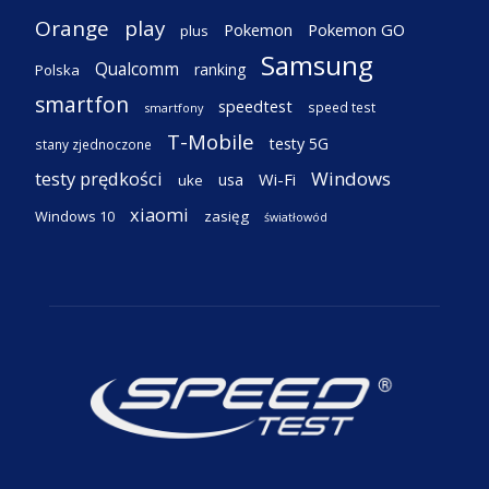
Orange
play
Pokemon
Pokemon GO
plus
Samsung
Qualcomm
ranking
Polska
smartfon
speedtest
speed test
smartfony
T-Mobile
testy 5G
stany zjednoczone
testy prędkości
Windows
Wi-Fi
usa
uke
xiaomi
Windows 10
zasięg
światłowód