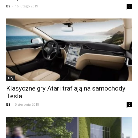
BS
-
16 lutego 2019
0
Gry
Klasyczne gry Atari trafiają na samochody
Tesla
BS
-
5 sierpnia 2018
0