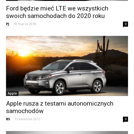
Ford będzie mieć LTE we wszystkich
swoich samochodach do 2020 roku
PJ
-
18 marca 2018
0
Apple
Apple rusza z testami autonomicznych
samochodów
BS
-
15 kwietnia 2017
0