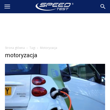
SpeedTest.pl
Wiadomości
Strona główna
Tagi
Motoryzacja
motoryzacja