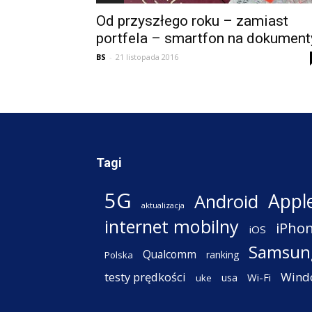
Od przyszłego roku – zamiast
portfela – smartfon na dokument
BS
-
21 listopada 2016
Tagi
5G
Appl
Android
aktualizacja
internet mobilny
iPho
iOS
Samsun
Qualcomm
ranking
Polska
testy prędkości
Wind
Wi-Fi
usa
uke