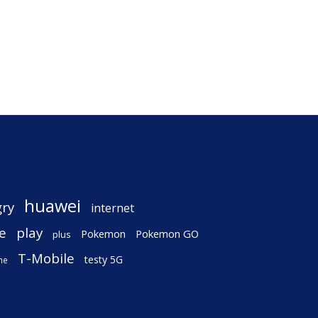
huawei
gry
internet
e
play
Pokemon
Pokemon GO
plus
T-Mobile
testy 5G
ne