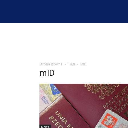
Strona główna
Tagi
MID
mID
News