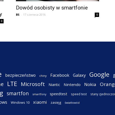
Dowód osobisty w smartfonie
y
BS
-
17 czerwca 2016
0
0
e
Google
Facebook
Galaxy
bezpieczeństwo
chiny
LTE
ne
Microsoft
Orang
Nokia
Nintendo
Niantic
g
smartfon
speedtest
speed test
stany zjednoczo
smartfony
ows
xiaomi
Windows 10
zasięg
światłowód