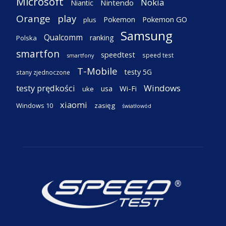
Microsoft
Nokia
Nintendo
Niantic
Orange
play
Pokemon
Pokemon GO
plus
Samsung
Qualcomm
ranking
Polska
smartfon
speedtest
speed test
smartfony
T-Mobile
testy 5G
stany zjednoczone
testy prędkości
Windows
Wi-Fi
usa
uke
xiaomi
Windows 10
zasięg
światłowód