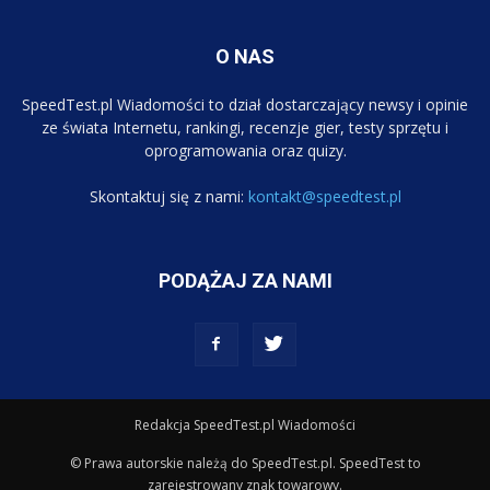
O NAS
SpeedTest.pl Wiadomości to dział dostarczający newsy i opinie
ze świata Internetu, rankingi, recenzje gier, testy sprzętu i
oprogramowania oraz quizy.
Skontaktuj się z nami:
kontakt@speedtest.pl
PODĄŻAJ ZA NAMI
Redakcja SpeedTest.pl Wiadomości
© Prawa autorskie należą do SpeedTest.pl. SpeedTest to
zarejestrowany znak towarowy.