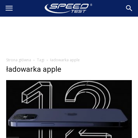
SpeedTest.pl
Wiadomości
Strona główna
Tagi
ładowarka apple
ładowarka apple