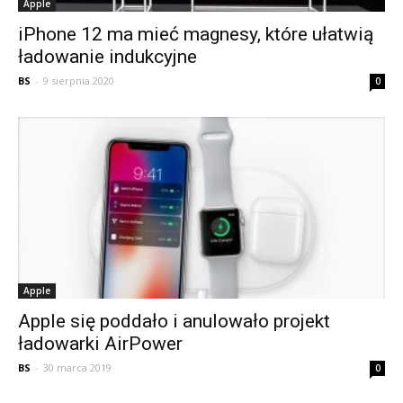
Apple
iPhone 12 ma mieć magnesy, które ułatwią
ładowanie indukcyjne
BS
-
9 sierpnia 2020
0
Apple
Apple się poddało i anulowało projekt
ładowarki AirPower
BS
-
30 marca 2019
0