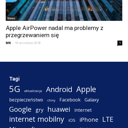
News
Apple AirPower nadal ma problemy z
przegrzewaniem się
MK
-
18 września 2018
1
Tagi
5G
Apple
Android
aktualizacja
Facebook
Galaxy
bezpieczeństwo
chiny
Google
huawei
gry
internet
internet mobilny
LTE
iPhone
iOS