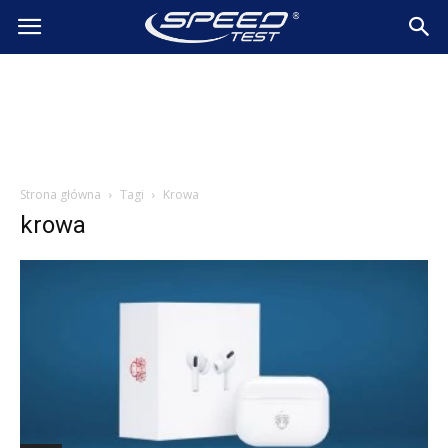
SpeedTest.pl
Wiadomości
Strona główna
Tagi
Krowa
krowa