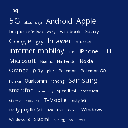
Tagi
5G
Apple
Android
aktualizacja
Facebook
Galaxy
bezpieczeństwo
chiny
Google
huawei
gry
internet
internet mobilny
LTE
iPhone
iOS
Microsoft
Nokia
Nintendo
Niantic
Orange
play
Pokemon
Pokemon GO
plus
Samsung
Qualcomm
ranking
Polska
smartfon
speedtest
speed test
smartfony
T-Mobile
testy 5G
stany zjednoczone
testy prędkości
Windows
Wi-Fi
usa
uke
xiaomi
Windows 10
zasięg
światłowód