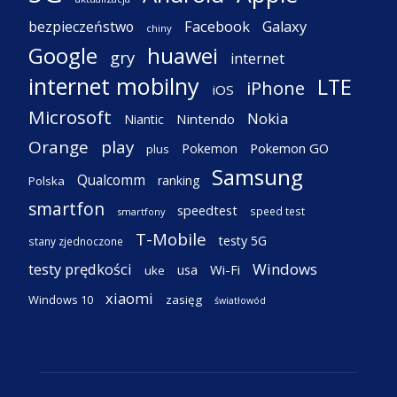
Facebook
Galaxy
bezpieczeństwo
chiny
Google
huawei
gry
internet
internet mobilny
LTE
iPhone
iOS
Microsoft
Nokia
Nintendo
Niantic
Orange
play
Pokemon
Pokemon GO
plus
Samsung
Qualcomm
ranking
Polska
smartfon
speedtest
speed test
smartfony
T-Mobile
testy 5G
stany zjednoczone
testy prędkości
Windows
Wi-Fi
usa
uke
xiaomi
Windows 10
zasięg
światłowód