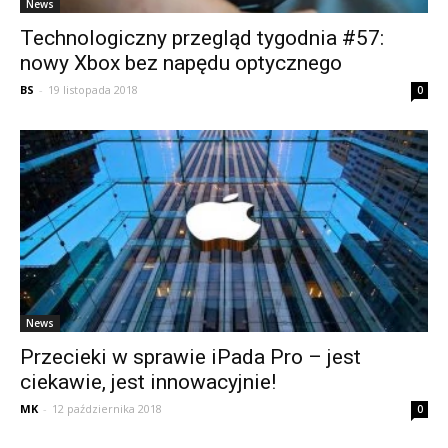
News
Technologiczny przegląd tygodnia #57:
nowy Xbox bez napędu optycznego
BS
-
19 listopada 2018
0
News
Przecieki w sprawie iPada Pro – jest
ciekawie, jest innowacyjnie!
MK
-
12 października 2018
0